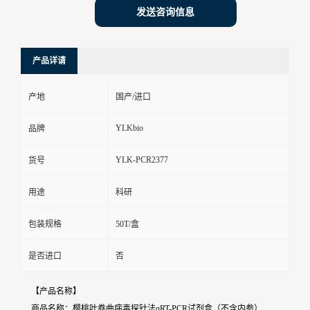
发送咨询信息
产品详请
产地
国产/进口
YLKbio
品牌
YLK-PCR2377
货号
用途
科研
包装规格
50T/盒
是否进口
否
【产品名称】
商品名称：樱桃叶卷曲病毒探针法qRT-PCR试剂盒（不含内参）