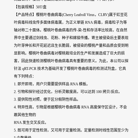
【包装规格】50T/盒
【产品特点】樱桃叶卷曲病毒(Cherry Leafroll Virus，CLRV)属于豇豆花
叶病毒科线虫传多面体病毒属，为正义单链 RNA 病毒，病毒粒子为等
轴对称二十面体。樱桃叶卷曲病毒的传-染-性和存活率比较高，在自然
界中主要通过剑线虫、花粉、种子和嫁接传播。寄主被侵染后主要表现
为叶芽伸长和开花延迟且生长脆弱，被侵染的樱桃产量和品质会受到明
显影响。樱桃叶卷曲病毒对樱桃栽培业的生产和发展造成了巨大的损
害，因此快速检测樱桃叶卷曲病毒具有重要的意义。为此，本公司以探
针法 qRT-PCR 技术为基础开发了樱桃叶卷曲病毒的检测试剂盒，它具
有下列特点：
1. 即开即用，用户只需要提供样品 RNA 模板。
2. 引物和探针经过优化，分析灵敏度高，可以达到 100 拷贝/反应。
3. 提供阳性对照，便于区分假阴性样品。
4. 特异性高，引物是根据樱桃叶卷曲病毒 RNA 高度保守区设计，不会
跟其他生物的
RNA 发生交叉反应。
5. 既可用于定性检测，又可用于定量检测。定量检测时线性范围至少为