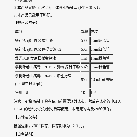
5 个数量级。
6. 本产品足够 50 次 20 μL 体系的探针法 qRT-PCR 反应。
7. 本产品只能用于科研。
【规格及成分】
成分
规格
包装
探针法 qRT-PCR 缓冲液
500ul
0.5ml蓝盖管
探针法 qRT-PCR 酶混合液 v2
50ul
0.5ml红盖管
荧光PCR 专用模板稀释液
1ml
1.5ml绿盖管
樱桃叶卷曲病毒 qRT-PCR 引物-探针干粉
50次
0.5ml棕色管
樱桃叶卷曲病毒 qRT-PCR 阳性对照
50ul
0.5 mL 黄盖管
(1×10E7 拷贝/μL)
使用手册
1份
1份
注意：引物-探针干粉在使用前需要短暂离心，然后在离心管中加入
165uL 的超纯水充分混匀后再使用，未用完的需要-20℃保存。
【运输及保存】
低温运输，-20℃保存，保存期限为 12 个月。
【自备试剂】