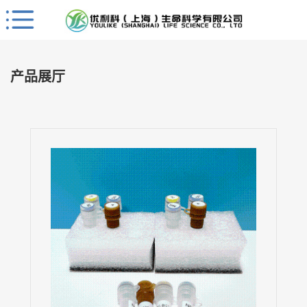
Close
公
司
产品展厅
首
页
公
司
介
绍
公
司
动
态
产
品