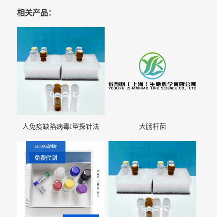
相关产品：
人免疫缺陷病毒I型探针法
大肠杆菌
qRT-PCR试剂盒（不含内参）