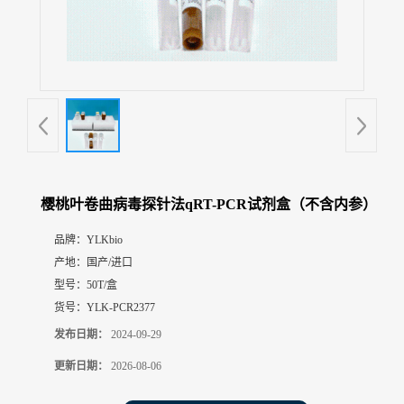
展
厅
证
书
荣
誉
联
系
方
樱桃叶卷曲病毒探针法qRT-PCR试剂盒（不含内参）
式
品牌：
YLKbio
产地：
国产/进口
在
线
型号：
50T/盒
留
货号：
YLK-PCR2377
言
发布日期：
2024-09-29
更新日期：
2026-08-06