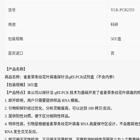
YLK-PCR2353
货号
用途
科研
包装规格
50T/盒
是否进口
否
【产品名称】
商品名称：雀麦草条纹花叶病毒探针法qRT-PCR试剂盒（不含内参）
【包装规格】50T/盒
【产品特点】本公司以探针法 qRT-PCR 技术为基础开发了
雀麦草条纹花叶病毒
的
1. 即开即用，用户只需要提供样品 RNA 模板。
2. 引物和探针经过优化，分析灵敏度高，可以达到 100 拷贝/反应。
3. 提供阳性对照，便于区分假阴性样品。
4. 特异性高，引物是根据
雀麦草条纹花叶病毒
RNA 高度保守区设计，不会跟其他
RNA 发生交叉反应。
5. 既可用于定性检测，又可用于定量检测。定量检测时线性范围至少为 5 个数量