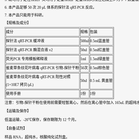
6. 本产品足够 50 次 20 μL 体系的探针法 qRT-PCR 反应。
7. 本产品只能用于科研。
【规格及成分】
成分
规格
包装
探针法 qRT-PCR 缓冲液
500ul
0.5ml蓝盖管
探针法 qRT-PCR 酶混合液 v2
50ul
0.5ml红盖管
荧光PCR 专用模板稀释液
1ml
1.5ml绿盖管
雀麦草条纹花叶病毒
qRT-PCR 引物-探针干粉
50次
0.5ml棕色管
雀麦草条纹花叶病毒
qRT-PCR 阳性对照
50ul
0.5 mL 黄盖管
(1×10E7 拷贝/μL)
使用手册
1份
1份
注意：引物-探针干粉在使用前需要短暂离心，然后在离心管中加入 165uL 的超纯
【运输及保存】
低温运输，-20℃保存，保存期限为 12 个月。
【自备试剂】
样品 RNA，超纯水，核酸纯化试剂盒。