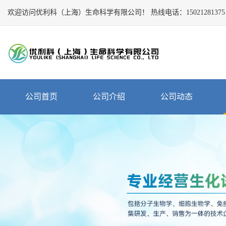
欢迎访问优利科（上海）生命科学有限公司！
Close
热线电话：
15021281375
公
司
首
页
公
公司首页
公司介绍
公司动态
司
介
绍
公
司
动
态
产
品