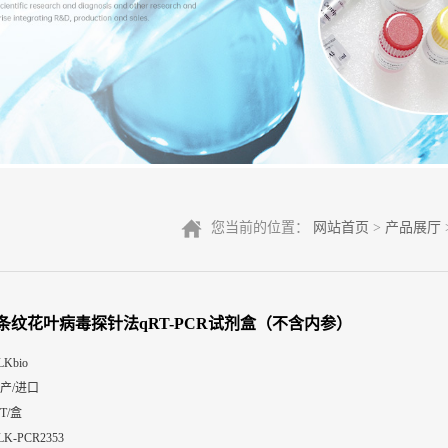
您当前的位置：
网站首页
>
产品展厅
条纹花叶病毒探针法qRT-PCR试剂盒（不含内参）
LKbio
产/进口
0T/盒
LK-PCR2353