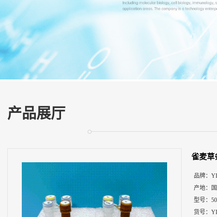
展
厅
证
书
荣
誉
联
系
方
产品展厅
式
在
线
雀麦草
留
言
品牌：
Y
产地：
国
型号：
5
货号：
Y