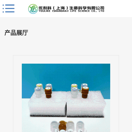
Close
公
司
产品展厅
首
页
公
司
介
绍
公
司
动
态
产
品