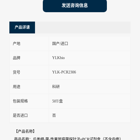
发送咨询信息
产品详请
产地
国产/进口
YLKbio
品牌
YLK-PCR2306
货号
用途
科研
包装规格
50T/盒
是否进口
否
【产品名称】
商品名称：瓜类细-菌-性果斑病菌探针法qPCR试剂盒（不含内参）