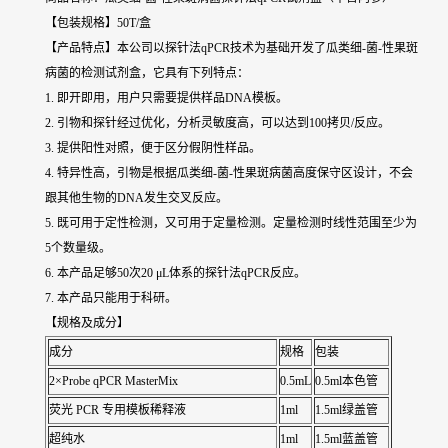
【包装规格】50T/盒
【产品特点】本公司以探针法qPCR技术为基础开发了瓜类细-菌-性果斑
病菌的检测试剂盒，它具有下列特点：
1. 即开即用，用户只需要提供样品DNA模板。
2. 引物和探针经过优化，分析灵敏度高，可以达到100拷贝/反应。
3. 提供阳性对照，便于区分假阴性样品。
4. 特异性高，引物是根据瓜类细-菌-性果斑病菌高度保守区设计，不会
跟其他生物的DNA发生交叉反应。
5. 既可用于定性检测，又可用于定量检测。定量检测时线性范围至少为
5个数量级。
6. 本产品足够50次20 μL体系的探针法qPCR反应。
7. 本产品只能用于科研。
【规格及成分】
成分
规格
包装
2×Probe qPCR MasterMix
0.5mL
0.5ml本色管
荧光 PCR 专用模板稀释液
1ml
1.5ml绿盖管
超纯水
1ml
1.5ml蓝盖管