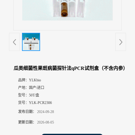
展
厅
证
书
荣
誉
联
系
方
瓜类细菌性果斑病菌探针法qPCR试剂盒（不含内参）
式
品牌：
YLKbio
产地：
国产/进口
在
线
型号：
50T/盒
留
货号：
YLK-PCR2306
言
发布日期：
2024-09-28
更新日期：
2026-08-05