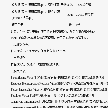
瓜类细-菌-性果斑病菌 qPCR 引物-探针干粉
50次
0.5ml棕色管
瓜类细-菌-性果斑病菌 qPCR 阳性对照
50ul
0.5 mL 黄盖管
(1×10E7 拷贝/μL)
使用手册
1份
1份
注意：引物-探针干粉在使用前需要短暂离心，然后在离心管中加入
165uL 的超纯水充分混匀后再使用，未用完的需要-20℃保存。
【运输及保存】
低温运输，-20℃保存，保存期限为 12 个月。
【自备试剂】
样品 RNA，超纯水，核酸纯化试剂盒。
【相关产品】
Parainfluenza Virus (PIV)副流-感病毒可视化染料-荧光染料RT-LAMP试剂盒
Epizootic Hematopoietic Necrosis Virus(EHNV)流行性造血器官坏死
Forest Encephalitis Virus(即SFV)森林脑-炎病毒可视化染料-荧光染料RT-LA
Fowlpox Virus( FWPV)鸡痘病毒可视化染料-荧光染料LAMP试剂盒
Chlamydia pneumoniae 肺-炎衣原体(肺-炎嗜衣原体)可视化染料-荧光染料LA
Chlamydia pecorum兽类衣原体(家畜衣原体、兽类嗜衣原体)可视化染料-荧