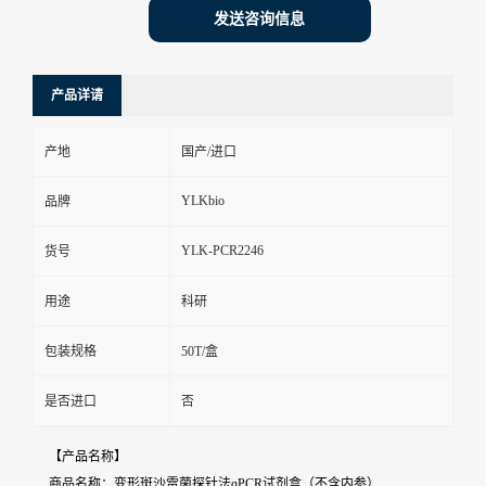
发送咨询信息
产品详请
产地
国产/进口
YLKbio
品牌
YLK-PCR2246
货号
用途
科研
包装规格
50T/盒
是否进口
否
【产品名称】
商品名称：变形斑沙雷菌探针法qPCR试剂盒（不含内参）