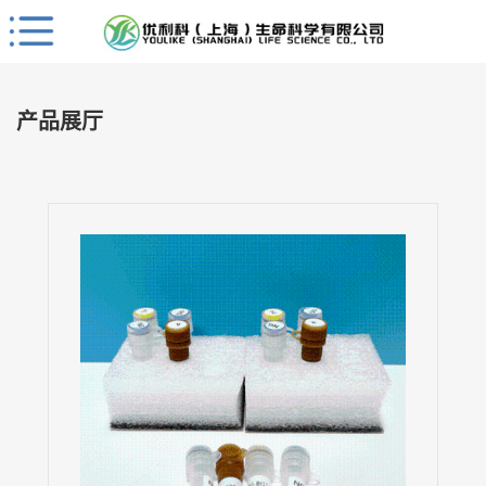
Close
公
司
产品展厅
首
页
公
司
介
绍
公
司
动
态
产
品