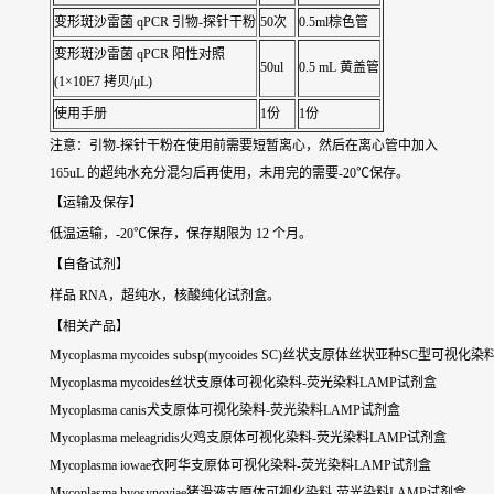
变形斑沙雷菌 qPCR 引物-探针干粉
50次
0.5ml棕色管
变形斑沙雷菌 qPCR 阳性对照
50ul
0.5 mL 黄盖管
(1×10E7 拷贝/μL)
使用手册
1份
1份
注意：引物-探针干粉在使用前需要短暂离心，然后在离心管中加入
165uL 的超纯水充分混匀后再使用，未用完的需要-20℃保存。
【运输及保存】
低温运输，-20℃保存，保存期限为 12 个月。
【自备试剂】
样品 RNA，超纯水，核酸纯化试剂盒。
【相关产品】
Mycoplasma mycoides subsp(mycoides SC)丝状支原体丝状亚种SC型可
Mycoplasma mycoides丝状支原体可视化染料-荧光染料LAMP试剂盒
Mycoplasma canis犬支原体可视化染料-荧光染料LAMP试剂盒
Mycoplasma meleagridis火鸡支原体可视化染料-荧光染料LAMP试剂盒
Mycoplasma iowae衣阿华支原体可视化染料-荧光染料LAMP试剂盒
Mycoplasma hyosynoviae猪滑液支原体可视化染料-荧光染料LAMP试剂盒