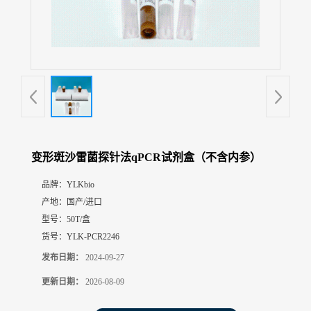
展
厅
证
书
荣
誉
联
系
方
变形斑沙雷菌探针法qPCR试剂盒（不含内参）
式
品牌：
YLKbio
产地：
国产/进口
在
线
型号：
50T/盒
留
货号：
YLK-PCR2246
言
发布日期：
2024-09-27
更新日期：
2026-08-09