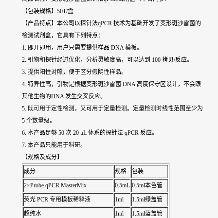
【包装规格】50T/盒
【产品特点】本公司以探针法qPCR 技术为基础开发了变形斑沙雷菌的
检测试剂盒，它具有下列特点：
1. 即开即用，用户只需要提供样品 DNA 模板。
2. 引物和探针经过优化，分析灵敏度高，可以达到 100 拷贝/反应。
3. 提供阳性对照，便于区分假阴性样品。
4. 特异性高，引物是根据变形斑沙雷菌 DNA 高度保守区设计，不会跟
其他生物的DNA 发生交叉反应。
5. 既可用于定性检测，又可用于定量检测。定量检测时线性范围至少为
5 个数量级。
6. 本产品足够 50 次 20 μL 体系的探针法 qPCR 反应。
7. 本产品只能用于科研。
【规格及成分】
成分
规格
包装
2×Probe qPCR MasterMix
0.5mL
0.5ml本色管
荧光 PCR 专用模板稀释液
1ml
1.5ml绿盖管
超纯水
1ml
1.5ml蓝盖管