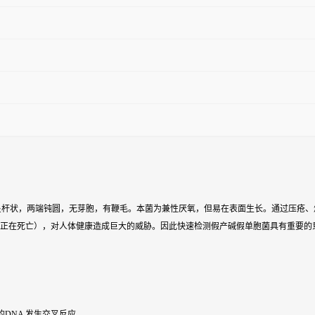
)是革兰氏阴性杆菌，呈杆状，两端钝圆，无芽胞，有鞭毛。本菌为兼性厌氧，但易在表面生长。通
正在死亡），对人体健康造成巨大的威胁。因此快速检测假产碱假单胞菌具有重要的意
的DNA 发生交叉反应。