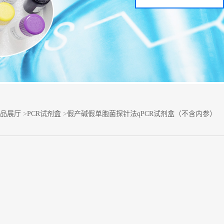
品展厅
>
PCR试剂盒
>
假产碱假单胞菌探针法qPCR试剂盒（不含内参）