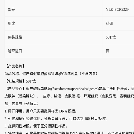
YLK-PCR2229
货号
用途
科研
包装规格
50T/盒
是否进口
否
【产品名称】
商品名称：假产碱假单胞菌探针法qPCR试剂盒（不含内参）
【包装规格】50T/盒
【产品特点】假产碱假单胞菌(Pseudomonaspseudoalcaligenes
皮肤肿（感染肿块）、 皮疹、脓液、皮肤溃-疡、坏死组织（皮肤变黑，表明组织
盒，它具有下列特点：
1. 即开即用，用户只需要提供样品 DNA 模板。
2. 引物和探针经过优化，分析灵敏度高，可以达到 100 拷贝/反应。
3. 提供阳性对照，便于区分假阴性样品。
4. 特异性高，引物是根据假产碱假单胞菌 DNA 高度保守区设计，不会跟其他生物