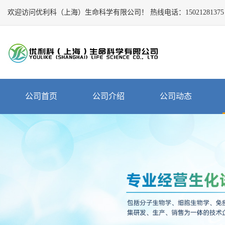
欢迎访问优利科（上海）生命科学有限公司！
Close
热线电话：
15021281375
公
司
首
页
公
公司首页
公司介绍
公司动态
司
介
绍
公
司
动
态
产
品