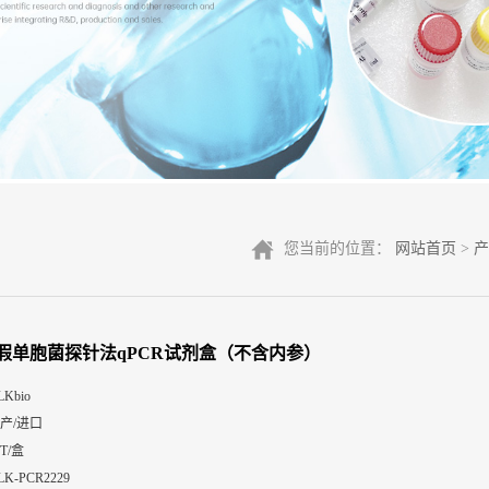
您当前的位置：
网站首页
>
产
假单胞菌探针法qPCR试剂盒（不含内参）
LKbio
产/进口
0T/盒
LK-PCR2229