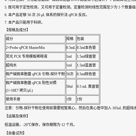
5. 既可用于定性检测，又可用于定量检测。定量检测时线性范围至少为 5 个数量
6. 本产品足够 50 次 20 μL 体系的探针法 qPCR 反应。
7. 本产品只能用于科研。
【规格及成分】
成分
规格
包装
2×Probe qPCR MasterMix
0.5mL
0.5ml本色管
荧光 PCR 专用模板稀释液
1ml
1.5ml绿盖管
超纯水
1ml
1.5ml蓝盖管
假产碱假单胞菌 qPCR 引物-探针干粉
50次
0.5ml棕色管
假产碱假单胞菌 qPCR 阳性对照
50ul
0.5 mL 黄盖管
(1×10E7 拷贝/μL)
使用手册
1份
1份
注意：引物-探针干粉在使用前需要短暂离心，然后在离心管中加入 165uL 的超纯
【运输及保存】
低温运输，-20℃保存，保存期限为 12 个月。
【自备试剂】