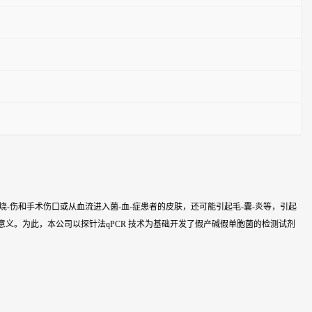
过压疮、烧-伤和手术伤口或从血流进入菌-血-症患者的皮肤，还可能引起毛-囊-炎等，引起
义。为此，本公司以探针法qPCR 技术为基础开发了假产碱假单胞菌的检测试剂