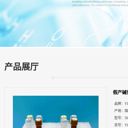
展
厅
证
书
荣
誉
联
系
方
产品展厅
式
在
线
假产碱
留
言
品牌：
Y
产地：
国
型号：
5
货号：
Y