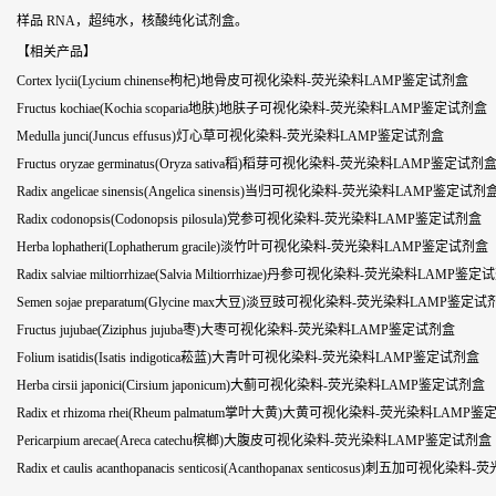
样品 RNA，超纯水，核酸纯化试剂盒。
【相关产品】
Cortex lycii(Lycium chinense枸杞)地骨皮可视化染料-荧光染料LAMP鉴定试剂盒
Fructus kochiae(Kochia scoparia地肤)地肤子可视化染料-荧光染料LAMP鉴定试剂盒
Medulla junci(Juncus effusus)灯心草可视化染料-荧光染料LAMP鉴定试剂盒
Fructus oryzae germinatus(Oryza sativa稻)稻芽可视化染料-荧光染料LAMP鉴定试剂
Radix angelicae sinensis(Angelica sinensis)当归可视化染料-荧光染料LAMP鉴定试剂
Radix codonopsis(Codonopsis pilosula)党参可视化染料-荧光染料LAMP鉴定试剂盒
Herba lophatheri(Lophatherum gracile)淡竹叶可视化染料-荧光染料LAMP鉴定试剂盒
Radix salviae miltiorrhizae(Salvia Miltiorrhizae)丹参可视化染料-荧光染料LAMP鉴
Semen sojae preparatum(Glycine max大豆)淡豆豉可视化染料-荧光染料LAMP鉴定
Fructus jujubae(Ziziphus jujuba枣)大枣可视化染料-荧光染料LAMP鉴定试剂盒
Folium isatidis(Isatis indigotica菘蓝)大青叶可视化染料-荧光染料LAMP鉴定试剂盒
Herba cirsii japonici(Cirsium japonicum)大蓟可视化染料-荧光染料LAMP鉴定试剂盒
Radix et rhizoma rhei(Rheum palmatum掌叶大黄)大黄可视化染料-荧光染料LAMP
Pericarpium arecae(Areca catechu槟榔)大腹皮可视化染料-荧光染料LAMP鉴定试剂盒
Radix et caulis acanthopanacis senticosi(Acanthopanax senticosus)刺五