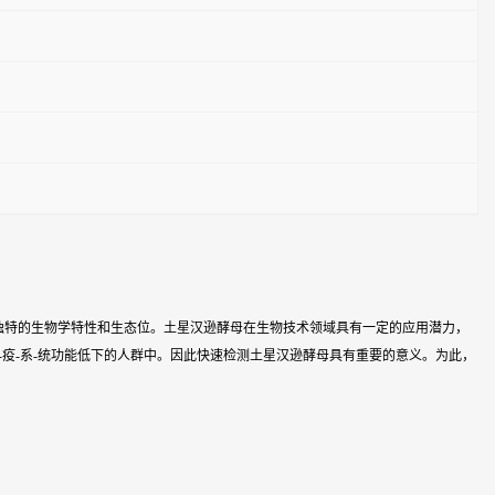
具有其独特的生物学特性和生态位。土星汉逊酵母在生物技术领域具有一定的应用潜力，
疫-系-统功能低下的人群中。因此快速检测土星汉逊酵母具有重要的意义。为此，