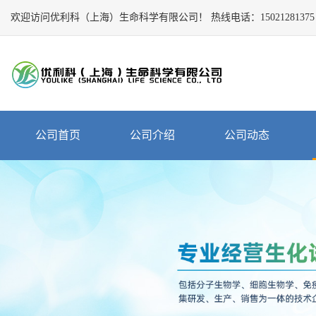
欢迎访问优利科（上海）生命科学有限公司！
Close
热线电话：
15021281375
公
司
首
页
公
公司首页
公司介绍
公司动态
司
介
绍
公
司
动
态
产
品