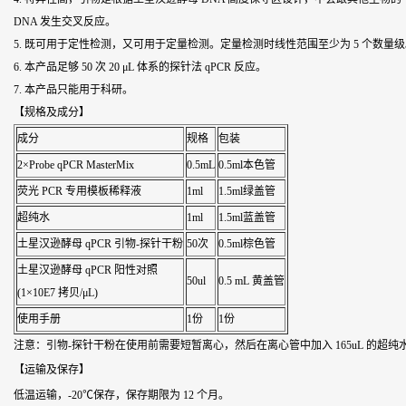
DNA 发生交叉反应。
5. 既可用于定性检测，又可用于定量检测。定量检测时线性范围至少为 5 个数量
6. 本产品足够 50 次 20 μL 体系的探针法 qPCR 反应。
7. 本产品只能用于科研。
【规格及成分】
成分
规格
包装
2×Probe qPCR MasterMix
0.5mL
0.5ml本色管
荧光 PCR 专用模板稀释液
1ml
1.5ml绿盖管
超纯水
1ml
1.5ml蓝盖管
土星汉逊酵母 qPCR 引物-探针干粉
50次
0.5ml棕色管
土星汉逊酵母 qPCR 阳性对照
50ul
0.5 mL 黄盖管
(1×10E7 拷贝/μL)
使用手册
1份
1份
注意：引物-探针干粉在使用前需要短暂离心，然后在离心管中加入 165uL 的超纯
【运输及保存】
低温运输，-20℃保存，保存期限为 12 个月。