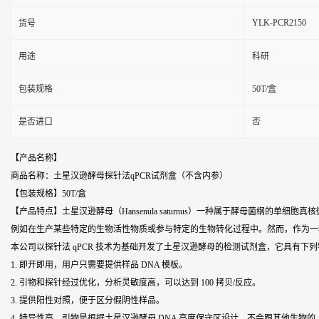
YLK-PCR2150
货号
用途
科研
包装规格
50T/盒
是否进口
否
【产品名称】
商品名称：土星汉逊酵母探针法qPCR试剂盒（不含内参）
【包装规格】50T/盒
【产品特点】土星汉逊酵母（Hansenula saturnus）一种属于酵母菌
例如在生产某些特定的生物活性物质或参与特定的生物转化过程中。然而，作为一
本公司以探针法 qPCR 技术为基础开发了土星汉逊酵母的检测试剂盒，它具有下
1. 即开即用，用户只需要提供样品 DNA 模板。
2. 引物和探针经过优化，分析灵敏度高，可以达到 100 拷贝/反应。
3. 提供阳性对照，便于区分假阴性样品。
4. 特异性高，引物是根据土星汉逊酵母 DNA 高度保守区设计，不会跟其他生物的