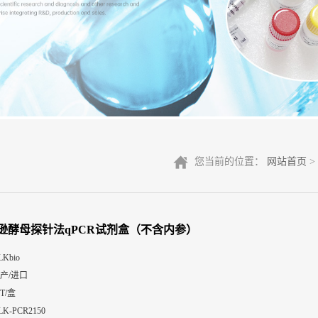
您当前的位置：
网站首页
>
逊酵母探针法qPCR试剂盒（不含内参）
LKbio
产/进口
0T/盒
LK-PCR2150