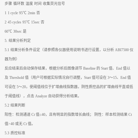
步骤
循环数
温度
时间
收集荧光信号
1
1 cycle
95℃
2min
否
2
45 cycles
95℃
15sec
否
60℃
30sec
是
5.
结果分析判定
5.1
结果分析条件设定（请参照各仪器使用说明书进行设置，以分析 ABI7500 仪
器为例）
反应结束后自动保存结果，根据分析后图像调节 Baseline 的 Start 值、End 值以
及 Threshold 值（用户可根据实际情况自行调整，Start 值可设在 3～15、End 值
可设在 5～20，使阈值线位于扩增曲线指数器，阴性质控品的扩增曲线平直或低
于阈值线），点击 Analyze 自动获得分析结果。
5.2
结果判断
阳性：检测通道 Ct 值≤40，且有明显的指数增长曲线； 阴性：样本检测结果 Ct
值>40 或无 Ct 值。
5.3
质控标准