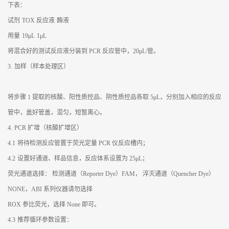
下表：
试剂
TOX 反应液
酶液
用量
19μL
1μL
将混合好的测试反应液分装到 PCR 反应管中，20μL/管。
3.
加样（样本处理区）
将步骤 1 提取的核酸、阳性质控品、阴性质控品各取 5μL，分别加入相应的反应
管中，盖好管盖，混匀，短暂离心。
4.
PCR 扩增（核酸扩增区）
4.1
将待检测反应管置于荧光定量 PCR 仪反应槽内；
4.2
设置好通道、样品信息，反应体系设置为 25μL；
荧光通道选择： 检测通道（Reporter Dye）FAM， 淬灭通道（Quencher Dye）
NONE，ABI 系列仪器请勿选择
ROX 参比荧光，选择 None 即可。
4.3
推荐循环参数设置：