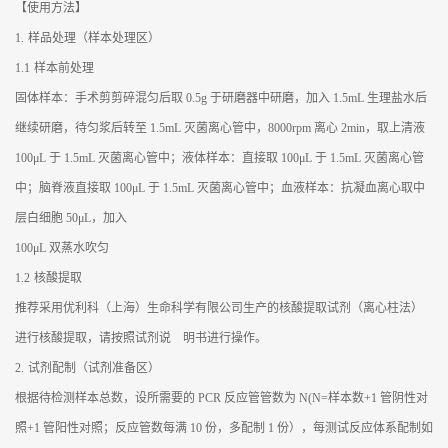
【使用方法】
1.
样品处理（样本处理区）
1.1
样本前处理
固体样本：手术剪剪碎混匀后取 0.5g 于研磨器中研磨，加入 1.5mL 生理盐水后
继续研磨，待匀浆后转至 1.5mL 灭菌离心管中，8000rpm 离心 2min，取上清液
100μL 于 1.5mL 灭菌离心管中；液体样本：直接取 100μL 于 1.5mL 灭菌离心管
中；脑脊液直接取 100μL 于 1.5mL 灭菌离心管中；血液样本：抗凝血离心取中
层白细胞 50μL，加入
100μL 双蒸水吹匀
1.2
核酸提取
推荐采用优利科（上海）生命科学有限公司生产的核酸提取试剂（离心柱法）
进行核酸提取，请按照试剂说 明书进行操作。
2.
试剂配制（试剂准备区）
根据待检测样本总数，设所需要的 PCR 反应管管数为 N(N=样本数+1 管阴性对
照+1 管阳性对照；反应管数每满 10 份，多配制 1 份），每测试反应体系配制如