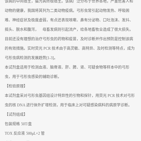
展
该病的中间宿主，猫为其终极宿主。该病广泛分布于世界各地，严重危害人和
厅
动物的健康，我国将其列为二类动物疫病。弓形虫常引起动物发热、呼吸困
难、神经症状及极度虚弱，有点还表现咳嗽、鼻有分泌物、口吐泡沫、发抖、
证
书
摇头、脱水和腹泻， 母畜发病则引起流产，给各地畜牧业造成了很大损失。
荣
目前还没有理想的治疗弓形虫的药物和疫苗，及时诊断并作出预防是控制该病
誉
的有效措施。实时荧光 PCR 技术由于高灵敏、高特异、及时检测等特点，成为
联
弓形虫病检测的发展趋势[1-3]。
系
本试剂盒适用于检测血液、脑脊液、肝、脾、肾、可疑食物等样本中的弓形
方
式
虫，用于弓形虫感染的辅助诊断。
【检验原理】
在
本试剂盒采对弓形虫基因组设计特异性的引物和探针，用荧光 PCR 技术对弓形
线
留
虫的核 DNA 进行体外扩增检测，用于临床上对可疑感染病料的病原学诊断。
言
【试剂组成】
包装规格
50T/盒
TOX 反应液
500μL×2 管