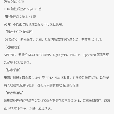
酶液
50μL×1 管
TOX 阳性质控品
50μL ×1 管
阴性质控品
250μL ×1 管
说明：不同批号的试剂盒组分不可交互使用。
【储存条件及有效期】
-20℃±5℃，避光保存、运输、反复冻融次数不超过 5 次，有效期 12 个月。
【适用仪器】
ABI7500、安捷伦 MX3000P/3005P、LightCycler、Bio-Rad、Eppendorf 等系列荧
光定量 PCR 检测仪。
【标本采集】
无菌注射器抽取血液 3~5mL 至 EDTA-2Na 抗凝管；有神经系统症状的，动物或
病人取脑脊液进行检测；疑似污染的食物取 1g 进行检测
【保存和运输】
采集或处理好的样品在 2℃~8℃条件下保存应不超过 24 h；若需长期保存，应放
置-70℃以下保存，冻融不超过 3 次。