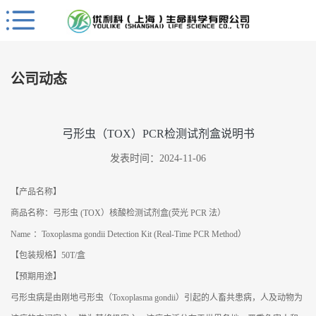
Close
公
司
公司动态
首
页
公
弓形虫（TOX）PCR检测试剂盒说明书
司
发表时间：2024-11-06
介
绍
【产品名称】
公
商品名称：弓形虫 (TOX）核酸检测试剂盒(荧光 PCR 法）
司
Name
：Toxoplasma gondii Detection Kit (Real-Time PCR Method）
动
态
【包装规格】50T/盒
【预期用途】
产
弓形虫病是由刚地弓形虫（Toxoplasma gondii）引起的人畜共患病，人及动物为
品