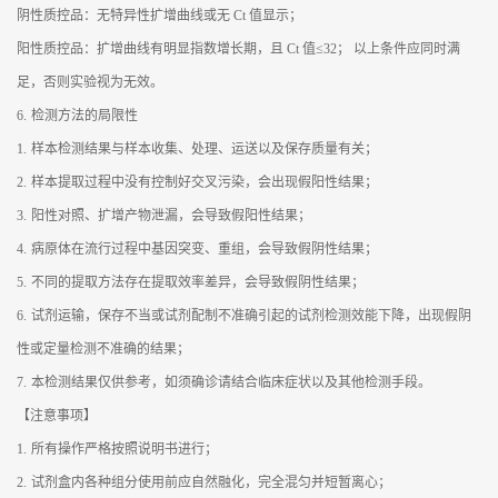
阴性质控品：无特异性扩增曲线或无 Ct 值显示；
阳性质控品：扩增曲线有明显指数增长期，且 Ct 值≤32； 以上条件应同时满
足，否则实验视为无效。
6.
检测方法的局限性
1.
样本检测结果与样本收集、处理、运送以及保存质量有关；
2.
样本提取过程中没有控制好交叉污染，会出现假阳性结果；
3.
阳性对照、扩增产物泄漏，会导致假阳性结果；
4.
病原体在流行过程中基因突变、重组，会导致假阴性结果；
5.
不同的提取方法存在提取效率差异，会导致假阴性结果；
6.
试剂运输，保存不当或试剂配制不准确引起的试剂检测效能下降，出现假阴
性或定量检测不准确的结果；
7.
本检测结果仅供参考，如须确诊请结合临床症状以及其他检测手段。
【注意事项】
1.
所有操作严格按照说明书进行；
2.
试剂盒内各种组分使用前应自然融化，完全混匀并短暂离心；