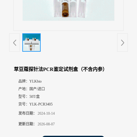
展
厅
证
书
荣
誉
联
系
方
草豆蔻探针法PCR鉴定试剂盒（不含内参）
式
品牌：
YLKbio
产地：
国产/进口
在
线
型号：
50T/盒
留
货号：
YLK-PCR3405
言
发布日期：
2024-10-14
更新日期：
2026-08-07