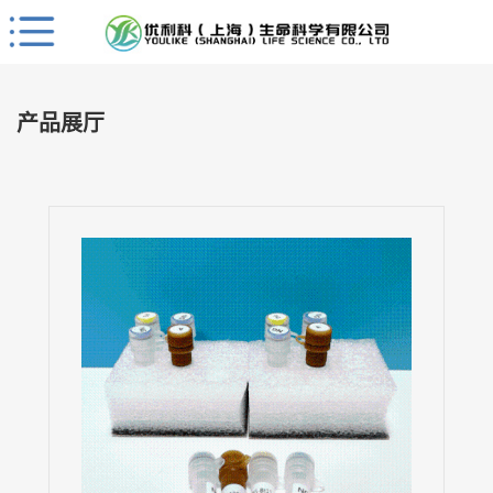
Close
公
司
产品展厅
首
页
公
司
介
绍
公
司
动
态
产
品