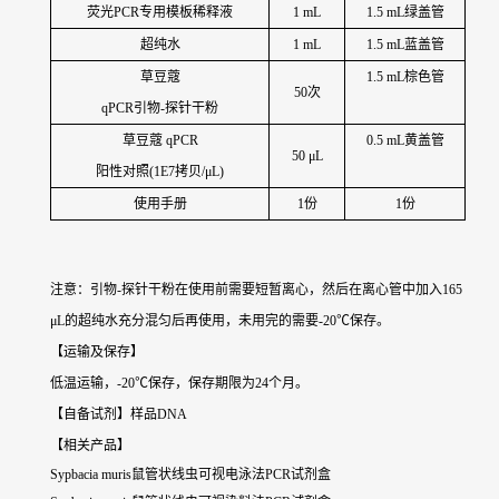
荧光PCR专用模板稀释液
1 mL
1.5 mL绿盖管
超纯水
1 mL
1.5 mL蓝盖管
草豆蔻
1.5 mL棕色管
50次
qPCR引物-探针干粉
草豆蔻
qPCR
0.5 mL黄盖管
50 μL
阳性对照(1E7拷贝/μL)
使用手册
1份
1份
注意：引物-探针干粉在使用前需要短暂离心，然后在离心管中加入165
μL的超纯水充分混匀后再使用，未用完的需要-20℃保存。
【运输及保存】
低温运输，-20℃保存，保存期限为24个月。
【自备试剂】样品DNA
【相关产品】
Sypbacia muris鼠管状线虫可视电泳法PCR试剂盒