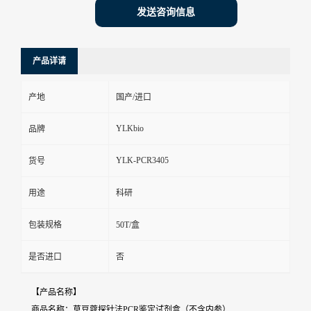
发送咨询信息
产品详请
产地
国产/进口
YLKbio
品牌
YLK-PCR3405
货号
用途
科研
包装规格
50T/盒
是否进口
否
【产品名称】
商品名称：草豆蔻探针法PCR鉴定试剂盒（不含内参）