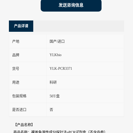
发送咨询信息
产品详请
产地
国产/进口
YLKbio
品牌
YLK-PCR3371
货号
用途
科研
包装规格
50T/盒
是否进口
否
【产品名称】
商品名称：裸盖鱼源性成分探针法qPCR试剂盒（不含内参）