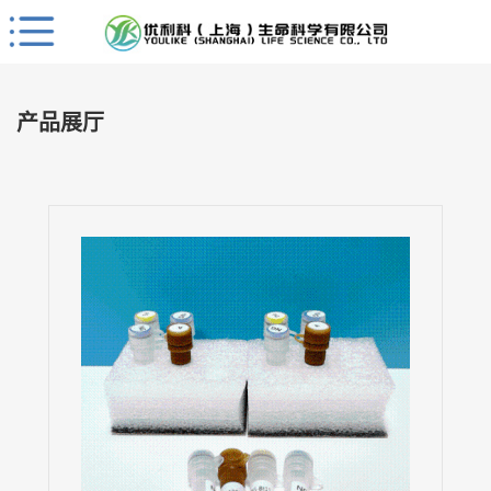
Close
公
司
产品展厅
首
页
公
司
介
绍
公
司
动
态
产
品