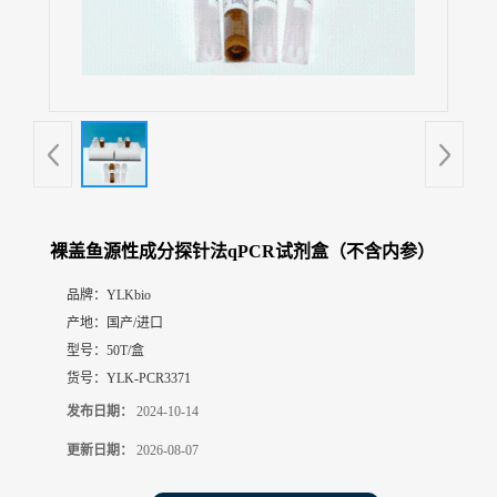
展
厅
证
书
荣
誉
联
系
方
裸盖鱼源性成分探针法qPCR试剂盒（不含内参）
式
品牌：
YLKbio
产地：
国产/进口
在
线
型号：
50T/盒
留
货号：
YLK-PCR3371
言
发布日期：
2024-10-14
更新日期：
2026-08-07