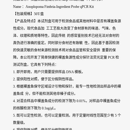
Name ：Anoplopoma Fimbria-Ingredient Probe qPCR Kit
【包装规格】50T/盒
【产品及特点】本试剂盒可用于检测食品或其他材料中是否有裸盖鱼源
性成分。现代食品加 工工艺极大改变了食材原有的味道、气味、色
泽、纹理和质地等特性，因此传统 的感官鉴别技术已经无法对食材的
真伪进行准确的鉴定。同时部分食材还有致敏 性，因此基于基因检测
的快速灵敏的食材来源检测技术将对食品监管和安全提供 重要的保
障。本公司开发了简单快捷的裸盖鱼源性成分探针法荧光定量 PCR 检
测试剂盒，它具有下列特点：
1. 即开即用，用户只需要提供样品 DNA 模板。
2. 提供阳性对照，便于区分假阴性样品。
3. 根据裸盖鱼保守区域设计引物和探针，能专一性地检测出样品中的裸
盖鱼成 分，但不能检测其他非榛子成分。
4. 对混合样品中裸盖鱼成分的检测下限为 0.01%，对样品中裸盖鱼成分
的核酸检测下限为 0.1ng/μL。
5. 既可以定性检测，也可以定量检测。用于定量时线性范围至少有 5 个
数量级。