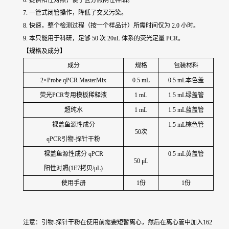
6. 提供阳性对照，便于区分假阴性样品。
7. 一管式闭管操作，降低了交叉污染。
8. 快速，整个检测过程（按一个样品计）所需时间仅为 2.0 小时。
9. 本只能用于科研，足够 50 次 20uL 体系的荧光定量 PCR。
【规格及成分】
成分
规格
包装材料
2×Probe qPCR MasterMix
0.5 mL
0.5 mL本色盖
荧光PCR专用模板稀释液
1 mL
1.5 mL绿盖管
超纯水
1 mL
1.5 mL蓝盖管
裸盖鱼源性成分
1.5 mL棕色管
50次
qPCR引物-探针干粉
裸盖鱼源性成分 qPCR
0.5 mL黄盖管
50 μL
阳性对照(1E7拷贝/μL)
使用手册
1份
1份
注意：引物-探针干粉在使用前需要短暂离心，然后在离心管中加入162