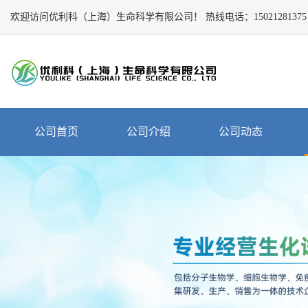
欢迎访问优利科（上海）生命科学有限公司！
Close
热线电话：
15021281375
公
司
首
页
公
公司首页
公司介绍
公司动态
司
介
绍
公
司
动
态
产
品