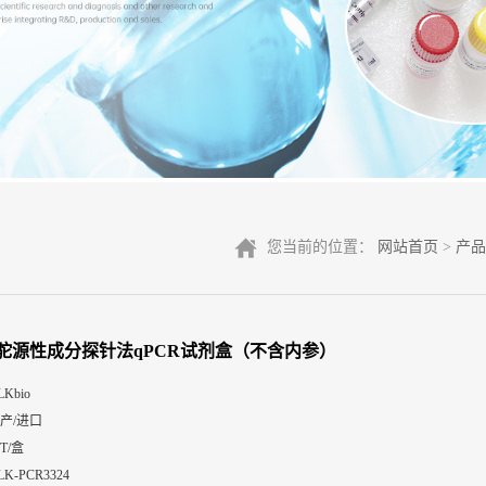
您当前的位置：
网站首页
>
产品
驼源性成分探针法qPCR试剂盒（不含内参）
LKbio
产/进口
0T/盒
LK-PCR3324