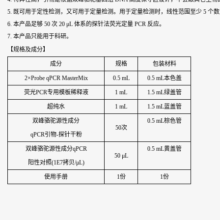
5. 既可用于定性检测，又可用于定量检测。用于定量检测时，线性范围至少 5 个
6. 本产品足够 50 次 20 μL 体系的探针法荧光定量 PCR 反应。
7. 本产品只能用于科研。
【规格及成分】
成分
规格
包装材料
2×Probe qPCR MasterMix
0.5 mL
0.5 mL本色盖
荧光PCR专用模板稀释液
1 mL
1.5 mL绿盖管
超纯水
1 mL
1.5 mL蓝盖管
双峰骆驼源性成分
0.5 mL棕色管
50次
qPCR引物-探针干粉
双峰骆驼源性成分qPCR
0.5 mL黄盖管
50 μL
阳性对照(1E7拷贝/μL)
使用手册
1份
1份