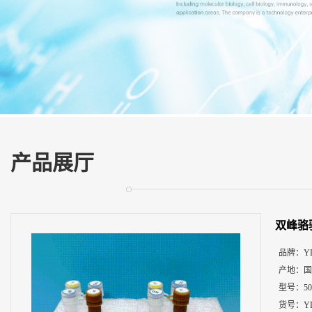
展
厅
证
书
荣
誉
联
系
方
产品展厅
式
在
线
双峰骆
留
言
品牌：
Y
产地：
国
型号：
5
货号：
Y