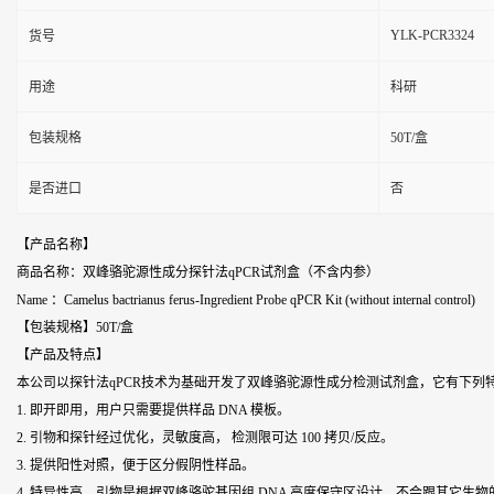
YLK-PCR3324
货号
用途
科研
包装规格
50T/盒
是否进口
否
【产品名称】
商品名称：双峰骆驼源性成分探针法qPCR试剂盒（不含内参）
Name ：Camelus bactrianus ferus-Ingredient Probe qPCR Kit (without internal control)
【包装规格】50T/盒
【产品及特点】
本公司以探针法qPCR技术为基础开发了双峰骆驼源性成分检测试剂盒，它有下列
1. 即开即用，用户只需要提供样品 DNA 模板。
2. 引物和探针经过优化，灵敏度高， 检测限可达 100 拷贝/反应。
3. 提供阳性对照，便于区分假阴性样品。
4. 特异性高，引物是根据双峰骆驼基因组 DNA 高度保守区设计，不会跟其它生物的