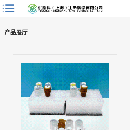
Close
公
司
产品展厅
首
页
公
司
介
绍
公
司
动
态
产
品