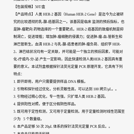
【包装规格】50T/盒
【产品特点】人类 HER-2 基因（Human HER-2 Gene）是迄今为止被研
究的比较透彻的乳-腺-癌基因之一。该基因是临床 监测的预后指标，也
是肿-瘤靶向 药物选择的一个重要靶点。HER-2 癌基因的致瘤机制是抑
制凋亡，促进增殖；增加肿-瘤细胞的侵袭力；促进肿-瘤-血-管新生和
淋巴管新生。血清 HER-2 与乳-腺-癌患者的肿-瘤负荷、组织学 HER-
2、淋巴结状况均有一定关联，并可能是一个独立的预后因素，可能对
化-疗或内-分-泌 产生一定影响，因此快速检测人类HER-2 基因具有重
要的意义。本试剂盒根据探针法荧光定量 PCR 原理开发，它具有下列
特点：
1. 即开即用，用户只需要提供样品 DNA 模板。
2. 引物和探针经过优化，分析灵敏性高，可以达到 100 拷贝/μL。。
3. 引物经过精心优化，专一性强，只扩增人类 HER-2 基因。
4. 提供阳性对照，便于区分假阴性样品。
5. 既可用于定性检测，又可用于定量检测。用于定量检测时线性范围至
少为 5 个数量级。
6. 本产品足够 50 次 20μL 体系的探针法荧光定量 PCR 反应。。