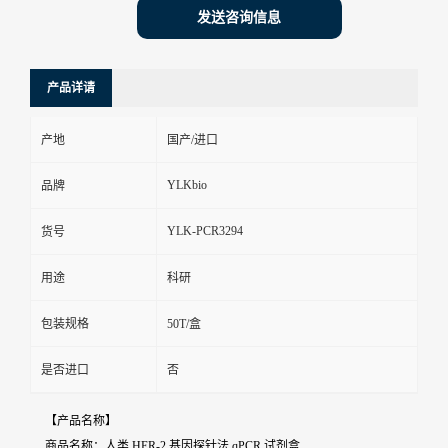
发送咨询信息
产品详请
产地
国产/进口
YLKbio
品牌
YLK-PCR3294
货号
用途
科研
包装规格
50T/盒
是否进口
否
【产品名称】
商品名称：人类 HER-2 基因探针法 qPCR 试剂盒