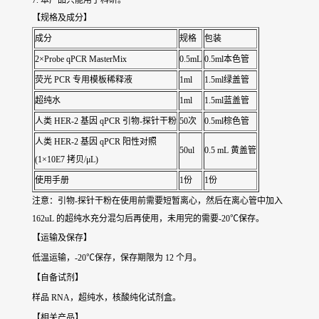
7. 本产品只能用于科研。
【规格及成分】
成分
规格
包装
2×Probe qPCR MasterMix
0.5mL
0.5ml本色管
荧光 PCR 专用模板稀释液
1ml
1.5ml绿盖管
超纯水
1ml
1.5ml蓝盖管
人类 HER-2 基因 qPCR 引物-探针干粉
50次
0.5ml棕色管
人类 HER-2 基因 qPCR 阳性对照
50ul
0.5 mL 黄盖管
(1×10E7 拷贝/μL)
使用手册
1份
1份
注意：引物-探针干粉在使用前需要短暂离心，然后在离心管中加入
162uL 的超纯水充分混匀后再使用，未用完的需要-20℃保存。
【运输及保存】
低温运输，-20℃保存，保存期限为 12 个月。
【自备试剂】
样品 RNA，超纯水，核酸纯化试剂盒。
【相关产品】