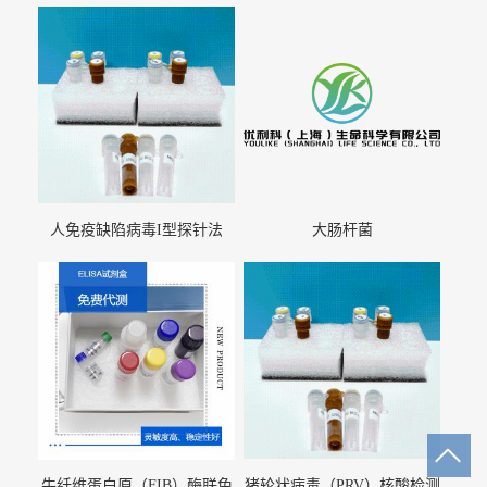
人免疫缺陷病毒I型探针法
大肠杆菌
qRT-PCR试剂盒（不含内参）
牛纤维蛋白原（FIB）酶联免
猪轮状病毒（PRV）核酸检测