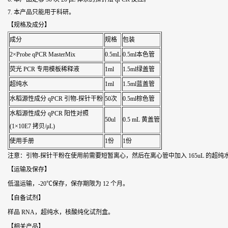
7. 本产品只能用于科研。
【规格及成分】
成分
规格
包装
2×Probe qPCR MasterMix
0.5mL
0.5ml本色管
荧光 PCR 专用模板稀释液
1ml
1.5ml绿盖管
超纯水
1ml
1.5ml蓝盖管
水稻源性成分
qPCR 引物-探针干粉
50次
0.5ml棕色管
水稻源性成分
qPCR 阳性对照
50ul
0.5 mL 黄盖管
(1×10E7 拷贝/μL)
使用手册
1份
1份
注意：引物-探针干粉在使用前需要短暂离心，然后在离心管中加入 165uL 的超纯
【运输及保存】
低温运输，-20℃保存，保存期限为 12 个月。
【自备试剂】
样品 RNA，超纯水，核酸纯化试剂盒。
【相关产品】