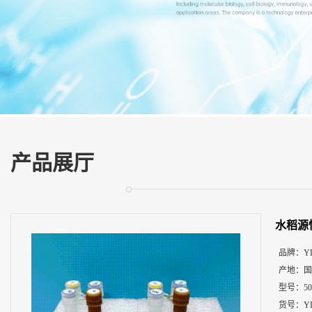
展
厅
证
书
荣
誉
联
系
方
产品展厅
式
在
线
水稻源
留
言
品牌：
Y
产地：
国
型号：
5
货号：
Y