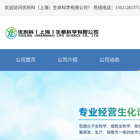
欢迎访问优利科（上海）生命科学有限公司！
Close
热线电话：
15021281375
公
司
首
页
公
公司首页
公司介绍
公司动态
司
介
绍
公
司
动
态
产
品