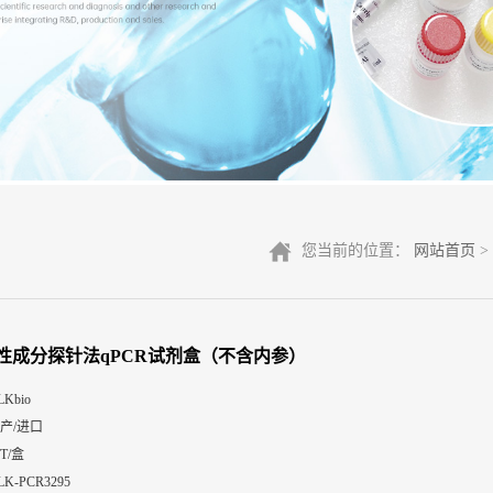
您当前的位置：
网站首页
>
性成分探针法qPCR试剂盒（不含内参）
LKbio
产/进口
0T/盒
LK-PCR3295