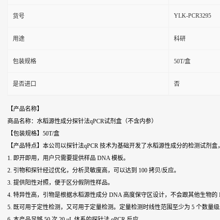
YLK-PCR3295
货号
用途
科研
包装规格
50T/盒
是否进口
否
【产品名称】
商品名称：水稻源性成分探针法qPCR试剂盒（不含内参）
【包装规格】50T/盒
【产品特点】本公司以探针法qPCR 技术为基础开发了
水稻源性成分
的检测试剂盒
1. 即开即用，用户只需要提供样品 DNA 模板。
2. 引物和探针经过优化，分析灵敏度高，可以达到 100 拷贝/反应。
3. 提供阳性对照，便于区分假阴性样品。
4. 特异性高，引物是根据
水稻源性成分
DNA 高度保守区设计，不会跟其他生物的 
5. 既可用于定性检测，又可用于定量检测。定量检测时线性范围至少为 5 个数量
6. 本产品足够 50 次 20 μL 体系的探针法 qPCR 反应。