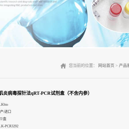
您当前的位置：
网站首页
>
产品
肌炎病毒探针法qRT-PCR试剂盒（不含内参）
LKbio
产/进口
0T/盒
LK-PCR3292