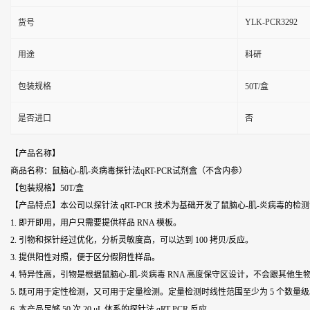
YLK-PCR3292
货号
用途
科研
包装规格
50T/盒
是否进口
否
【产品名称】
商品名称：鼠脑心-肌-炎病毒探针法qRT-PCR试剂盒（不含内参）
【包装规格】50T/盒
【产品特点】本公司以探针法 qRT-PCR 技术为基础开发了鼠脑心-肌-炎病毒的
1. 即开即用，用户只需要提供样品 RNA 模板。
2. 引物和探针经过优化，分析灵敏度高，可以达到 100 拷贝/反应。
3. 提供阳性对照，便于区分假阴性样品。
4. 特异性高，引物是根据鼠脑心-肌-炎病毒 RNA 高度保守区设计，不会跟其他生物
5. 既可用于定性检测，又可用于定量检测。定量检测时线性范围至少为 5 个数量
6. 本产品足够 50 次 20 μL 体系的探针法 qRT-PCR 反应。