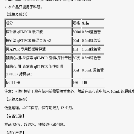
7. 本产品只能用于科研。
【规格及成分】
成分
规格
包装
探针法 qRT-PCR 缓冲液
500ul
0.5ml蓝盖管
探针法 qRT-PCR 酶混合液 v2
50ul
0.5ml红盖管
荧光PCR 专用模板稀释液
1ml
1.5ml绿盖管
鼠脑心-肌-炎病毒 qRT-PCR 引物-探针干粉
50次
0.5ml棕色管
鼠脑心-肌-炎病毒 qRT-PCR 阳性对照
50ul
0.5 mL 黄盖管
(1×10E7 拷贝/μL)
使用手册
1份
1份
注意：引物-探针干粉在使用前需要短暂离心，然后在离心管中加入 165uL 的超纯
【运输及保存】
低温运输，-20℃保存，保存期限为 12 个月。
【自备试剂】
样品 RNA，超纯水，核酸纯化试剂盒。
【相关产品】