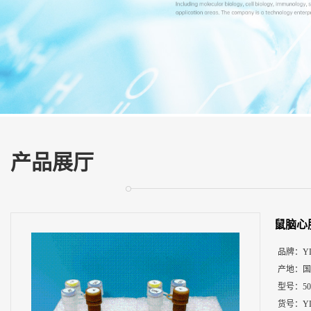
展
厅
证
书
荣
誉
联
系
方
产品展厅
式
在
线
鼠脑心
留
言
品牌：
Y
产地：
国
型号：
5
货号：
Y