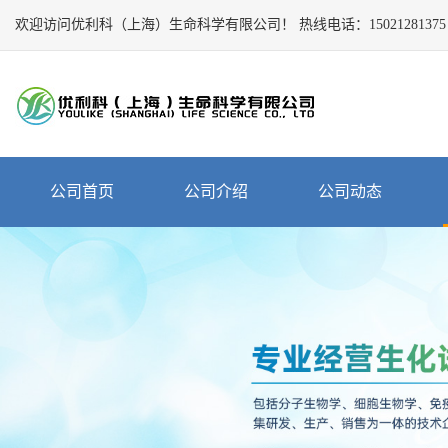
欢迎访问优利科（上海）生命科学有限公司！
Close
热线电话：
15021281375
公
司
首
页
公
公司首页
公司介绍
公司动态
司
介
绍
公
司
动
态
产
品