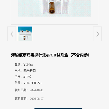
展
厅
证
书
荣
誉
联
系
方
海豹疱疹病毒探针法qPCR试剂盒（不含内参）
式
品牌：
YLKbio
产地：
国产/进口
在
线
型号：
50T/盒
留
货号：
YLK-PCR3271
言
发布日期：
2024-10-12
更新日期：
2026-08-07