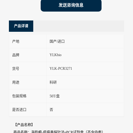
发送咨询信息
产品详请
产地
国产/进口
YLKbio
品牌
YLK-PCR3271
货号
用途
科研
包装规格
50T/盒
是否进口
否
【产品名称】
商品名称：海豹疱-疹病毒探针法qPCR试剂盒（不含内参）