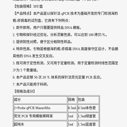
【包装规格】50T/盒
【产品特点】本产品是以探针法 qPCR 技术为基础开发的专门检测海豹
疱-疹病毒的试剂盒，它具有下列特点：
1. 即开即用，用户只需要提供样品 DNA 模板。
2. 引物和探针经过优化，分析灵敏性高，可以达到 100 拷贝/?L。
3. 提供阳性对照，便于区分假阴性样品。
4. 特异性高，引物是根据海豹疱-疹病毒 DNA 高度保守区设计，不会跟
其他的 DNA 发生交叉反应。
5. 既可用于定性检测，又可用于定量检测。用于定量检测时线性范围至
少为 5 个数量级。
6. 本产品足够 50 次 20 ?L 体系的探针法荧光定量 PCR 反应。
7. 本产品只能用于科研。
【规格及成分】
成分
规格
包装
2×Probe qPCR MasterMix
0.5mL
0.5ml本色管
荧光 PCR 专用模板稀释液
1ml
1.5ml绿盖管
超纯水
1ml
1.5ml蓝盖管