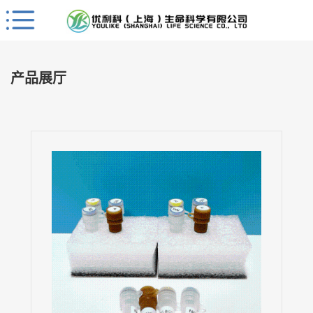
Close
公
司
产品展厅
首
页
公
司
介
绍
公
司
动
态
产
品