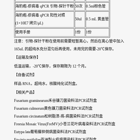
海豹疱-疹病毒 qPCR 引物-探针干粉
50次
0.5ml棕色管
海豹疱-疹病毒 qPCR 阳性对照
50ul
0.5 mL 黄盖管
(1×10E7 拷贝/μL)
使用手册
1份
1份
注意：引物-探针干粉在使用前需要短暂离心，然后在离心管中加入
165uL 的超纯水充分混匀后再使用，未用完的需要-20℃保存。
【运输及保存】
低温运输，-20℃保存，保存期限为 12 个月。
【自备试剂】
样品 RNA，超纯水，核酸纯化试剂盒。
【相关产品】
Fusarium graminearum禾谷镰刀菌染料法PCR试剂盒
Fusarium culmorum黄色镰刀菌染料法PCR试剂盒
Fusarium circinatum松树脂溃-疡-病菌染料法PCR试剂盒
Freesia Mosaic Virus(FreMV)小苍兰花叶病毒染料法PCR试剂盒
Eutypa lata葡萄藤猝倒病菌染料法PCR试剂盒
Erwinia pyrifoliae亚洲梨火疫病菌染料法PCR试剂盒