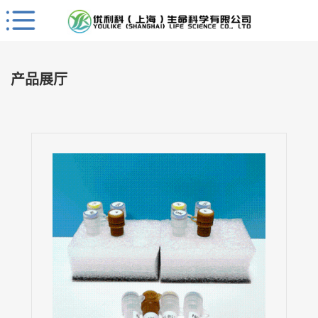
Close
公
司
产品展厅
首
页
公
司
介
绍
公
司
动
态
产
品