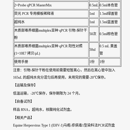
2×Probe qPCR MasterMix
0.5mL
0.5ml本色管
荧光 PCR 专用模板稀释液
1ml
1.5ml绿盖管
超纯水
1ml
1.5ml蓝盖管
木质部难养细菌multiplex亚种 qPCR 引物-探针干
50次
0.5ml棕色管
粉
木质部难养细菌multiplex亚种 qPCR 阳性对照
0.5 mL 黄盖
50ul
(1×10E7 拷贝/μL)
管
使用手册
1份
1份
注意：引物-探针干粉在使用前需要短暂离心，然后在离心管中加入
165uL 的超纯水充分混匀后再使用，未用完的需要-20℃保存。
【运输及保存】
低温运输，-20℃保存，保存期限为 24 个月。
【自备试剂】
样品 RNA，超纯水，核酸纯化试剂盒。
【相关产品】
Equine Herpesvirus Type 1 (EHV-1)马疱-疹病毒1型染料法PCR试剂盒