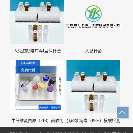
人免疫缺陷病毒I型探针法
大肠杆菌
qRT-PCR试剂盒（不含内参）
牛纤维蛋白原（FIB）酶联免
猪轮状病毒（PRV）核酸检测
疫分析试剂盒
试剂盒（荧光 PCR 法）