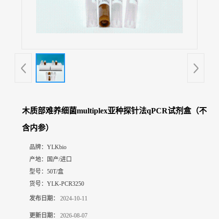
展
厅
证
书
荣
誉
联
系
方
木质部难养细菌multiplex亚种探针法qPCR试剂盒（不
式
含内参）
在
品牌：
YLKbio
线
产地：
国产/进口
留
型号：
50T/盒
言
货号：
YLK-PCR3250
发布日期：
2024-10-11
更新日期：
2026-08-07