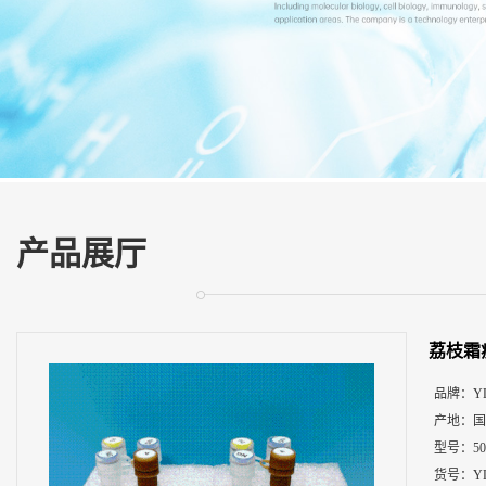
展
厅
证
书
荣
誉
联
系
方
产品展厅
式
在
线
荔枝霜
留
言
品牌：
Y
产地：
国
型号：
5
货号：
Y