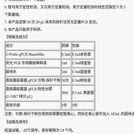
6. 既可用于定性检测，又可用于定量检测。用于定量检测时线性范围至少为 5
个数量级。
7. 本产品足够 50 次 20 μL 体系的探针法荧光定量PCR 反应。
8. 本产品只能用于科研。
【规格及成分】
成分
规格
包装
2×Probe qPCR MasterMix
0.5mL
0.5ml本色管
荧光 PCR 专用模板稀释液
1ml
1.5ml绿盖管
超纯水
1ml
1.5ml蓝盖管
荔枝霜疫霉菌 qPCR 引物-探针干粉
50次
0.5ml棕色管
荔枝霜疫霉菌 qPCR 阳性对照
50ul
0.5 mL 黄盖管
(1×10E7 拷贝/μL)
使用手册
1份
1份
注意：引物-探针干粉在使用前需要短暂离心，然后在离心管中加入 165uL 的超纯
【运输及保存】
低温运输，-20℃保存，保存期限为 24 个月。