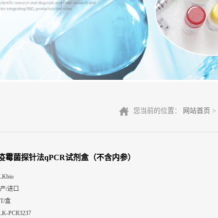
您当前的位置：
网站首页
>
疫霉菌探针法qPCR试剂盒（不含内参）
LKbio
产/进口
0T/盒
LK-PCR3237