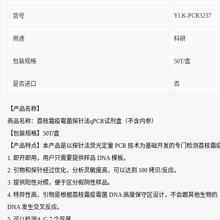
YLK-PCR3237
货号
用途
科研
包装规格
50T/盒
是否进口
否
【产品名称】
商品名称：荔枝霜疫霉菌探针法qPCR试剂盒（不含内参）
【包装规格】50T/盒
【产品特点】本产品是以探针法荧光定量 PCR 技术为基础开发的专门检测荔枝
1. 即开即用，用户只需要提供样品 DNA 模板。
2. 引物和探针经过优化，分析灵敏度高，可以达到 100 拷贝/反应。
3. 提供阳性对照，便于区分假阴性样品。
4. 特异性高，引物是根据荔枝霜疫霉菌 DNA 高度保守区设计，不会跟其他生物的
DNA 发生交叉反应。
5. 可以检测A-G 7 个亚属。