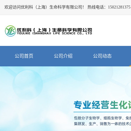
欢迎访问优利科（上海）生命科学有限公司！
Close
热线电话：
15021281375
公
司
首
页
公
公司首页
公司介绍
公司动态
司
介
绍
公
司
动
态
产
品