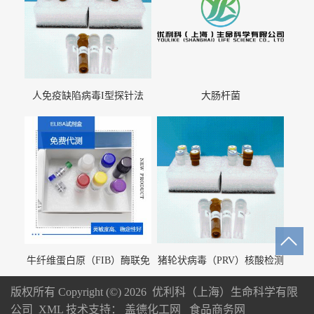
人免疫缺陷病毒I型探针法
大肠杆菌
qRT-PCR试剂盒（不含内参）
牛纤维蛋白原（FIB）酶联免
猪轮状病毒（PRV）核酸检测
疫分析试剂盒
试剂盒（荧光 PCR 法）
版权所有 Copyright (©) 2026
优利科（上海）生命科学有限
公司
XML
技术支持：
盖德化工网
食品商务网