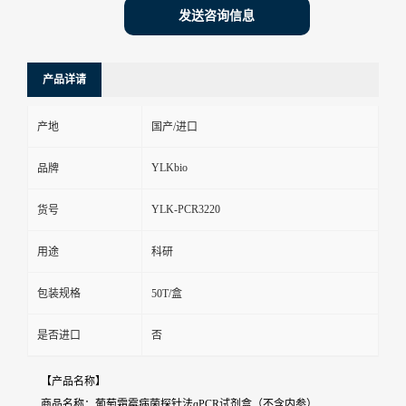
发送咨询信息
产品详请
产地
国产/进口
YLKbio
品牌
YLK-PCR3220
货号
用途
科研
包装规格
50T/盒
是否进口
否
【产品名称】
商品名称：葡萄霜霉病菌探针法qPCR试剂盒（不含内参）