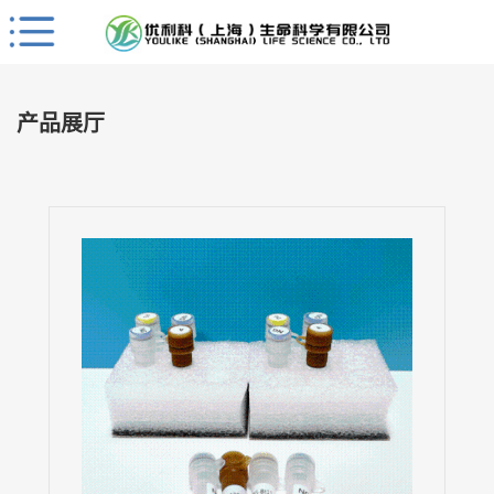
Close
公
司
产品展厅
首
页
公
司
介
绍
公
司
动
态
产
品