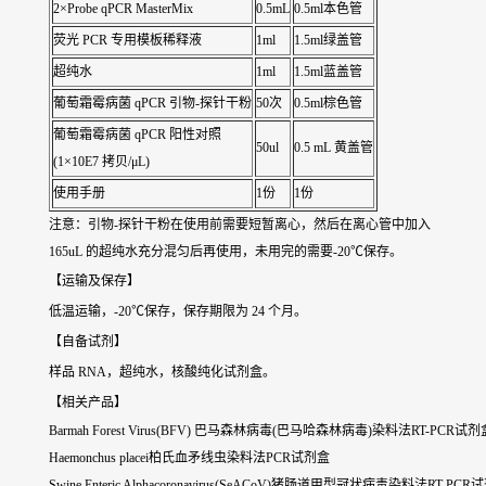
2×Probe qPCR MasterMix
0.5mL
0.5ml本色管
荧光 PCR 专用模板稀释液
1ml
1.5ml绿盖管
超纯水
1ml
1.5ml蓝盖管
葡萄霜霉病菌 qPCR 引物-探针干粉
50次
0.5ml棕色管
葡萄霜霉病菌 qPCR 阳性对照
50ul
0.5 mL 黄盖管
(1×10E7 拷贝/μL)
使用手册
1份
1份
注意：引物-探针干粉在使用前需要短暂离心，然后在离心管中加入
165uL 的超纯水充分混匀后再使用，未用完的需要-20℃保存。
【运输及保存】
低温运输，-20℃保存，保存期限为 24 个月。
【自备试剂】
样品 RNA，超纯水，核酸纯化试剂盒。
【相关产品】
Barmah Forest Virus(BFV) 巴马森林病毒(巴马哈森林病毒)染料法RT-PCR试剂
Haemonchus placei柏氏血矛线虫染料法PCR试剂盒
Swine Enteric Alphacoronavirus(SeACoV)猪肠道甲型冠状病毒染料法RT-PC