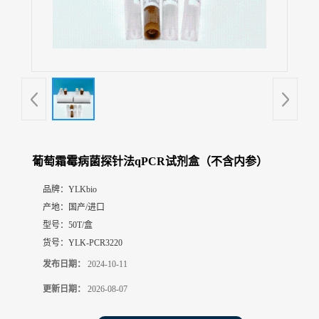
展
厅
证
书
荣
誉
联
系
方
葡萄霜霉病菌探针法qPCR试剂盒（不含内参）
式
品牌：
YLKbio
产地：
国产/进口
在
线
型号：
50T/盒
留
货号：
YLK-PCR3220
言
发布日期：
2024-10-11
更新日期：
2026-08-07