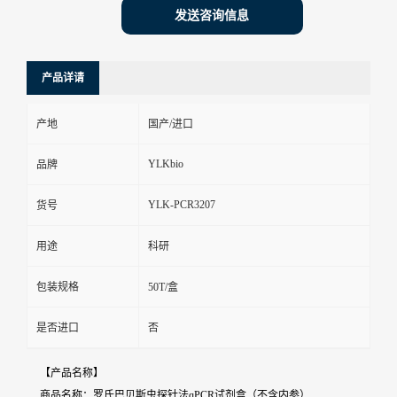
发送咨询信息
产品详请
产地
国产/进口
YLKbio
品牌
YLK-PCR3207
货号
用途
科研
包装规格
50T/盒
是否进口
否
【产品名称】
商品名称：罗氏巴贝斯虫探针法qPCR试剂盒（不含内参）