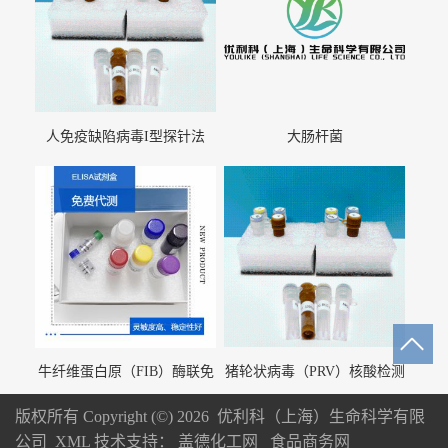
人免疫缺陷病毒I型探针法
大肠杆菌
qRT-PCR试剂盒（不含内参）
牛纤维蛋白原（FIB）酶联免
猪轮状病毒（PRV）核酸检测
疫分析试剂盒
试剂盒（荧光 PCR 法）
版权所有 Copyright (©) 2026
优利科（上海）生命科学有限
公司
XML
技术支持：
盖德化工网
食品商务网