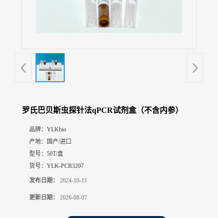
展
厅
证
书
荣
誉
联
系
方
罗氏巴贝斯虫探针法qPCR试剂盒（不含内参）
式
品牌：
YLKbio
产地：
国产/进口
在
线
型号：
50T/盒
留
货号：
YLK-PCR3207
言
发布日期：
2024-10-11
更新日期：
2026-08-07