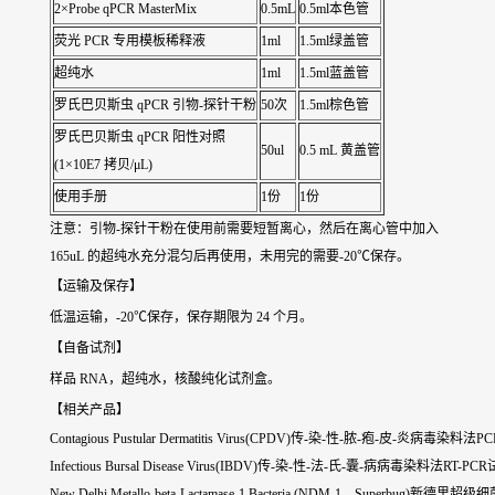
2×Probe qPCR MasterMix
0.5mL
0.5ml本色管
荧光 PCR 专用模板稀释液
1ml
1.5ml绿盖管
超纯水
1ml
1.5ml蓝盖管
罗氏巴贝斯虫 qPCR 引物-探针干粉
50次
1.5ml棕色管
罗氏巴贝斯虫 qPCR 阳性对照
50ul
0.5 mL 黄盖管
(1×10E7 拷贝/μL)
使用手册
1份
1份
注意：引物-探针干粉在使用前需要短暂离心，然后在离心管中加入
165uL 的超纯水充分混匀后再使用，未用完的需要-20℃保存。
【运输及保存】
低温运输，-20℃保存，保存期限为 24 个月。
【自备试剂】
样品 RNA，超纯水，核酸纯化试剂盒。
【相关产品】
Contagious Pustular Dermatitis Virus(CPDV)传-染-性-脓-疱-皮-炎病毒染料
Infectious Bursal Disease Virus(IBDV)传-染-性-法-氏-囊-病病毒染料法RT-P
New Delhi Metallo-beta-Lactamase-1 Bacteria (NDM-1，Superbug)