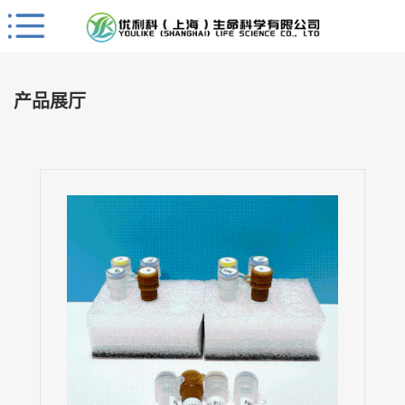
Close
公
司
产品展厅
首
页
公
司
介
绍
公
司
动
态
产
品