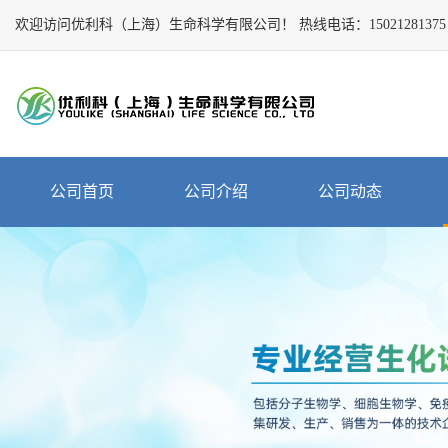
欢迎访问优利科（上海）生命科学有限公司！
Close
热线电话：
15021281375
公
司
首
页
公
公司首页
公司介绍
公司动态
司
介
绍
公
司
动
态
产
品