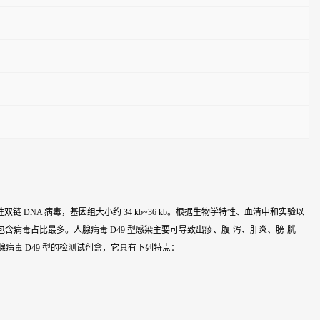
性双链 DNA 病毒，基因组大小约 34 kb~36 kb。根据生物学特性、血清中和实验以
含病毒占比最多。人腺病毒 D49 型感染主要可导致出疹、腹-泻、肝炎、膀-胱-
腺病毒 D49 型的检测试剂盒，它具有下列特点：