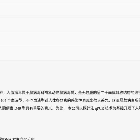
)属于人腺病毒的一种，人腺病毒属于腺病毒科哺乳动物腺病毒属，是无包膜的呈二十面体对称结构的线
，104 个血清型，不同血清型对人体各器官的感染性表现出很大差异。D 亚属腺病毒所包
腺病毒 D49 型具有重要的意义。为此， 本公司以探针法 qPCR 技术为基础开发了人
物的DNA 发生交叉反应。