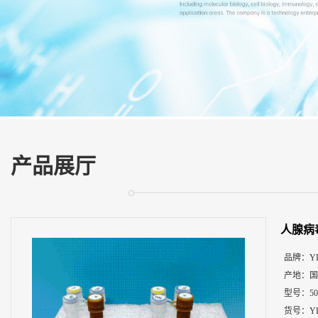
展
厅
证
书
荣
誉
联
系
方
产品展厅
式
在
线
人腺病
留
言
品牌：
Y
产地：
国
型号：
5
货号：
Y