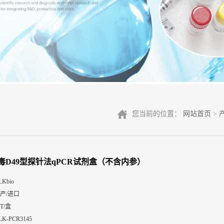
您当前的位置：
网站首页
>
毒D49型探针法qPCR试剂盒（不含内参）
LKbio
产/进口
0T/盒
LK-PCR3145