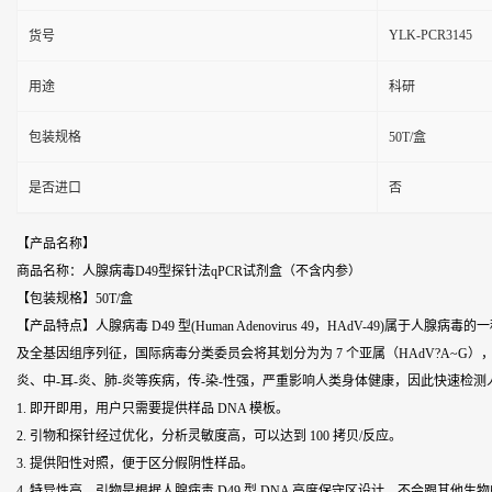
YLK-PCR3145
货号
用途
科研
包装规格
50T/盒
是否进口
否
【产品名称】
商品名称：人腺病毒D49型探针法qPCR试剂盒（不含内参）
【包装规格】50T/盒
【产品特点】人腺病毒 D49 型(Human Adenovirus 49，HAdV-49
及全基因组序列征，国际病毒分类委员会将其划分为为 7 个亚属（HAdV?A~G）
炎、中-耳-炎、肺-炎等疾病，传-染-性强，严重影响人类身体健康，因此快速检测人
1. 即开即用，用户只需要提供样品 DNA 模板。
2. 引物和探针经过优化，分析灵敏度高，可以达到 100 拷贝/反应。
3. 提供阳性对照，便于区分假阴性样品。
4. 特异性高，引物是根据人腺病毒 D49 型 DNA 高度保守区设计，不会跟其他生