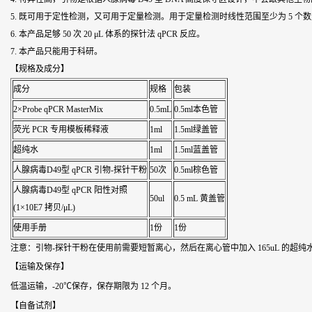
5. 既可用于定性检测，又可用于定量检测。用于定量检测时线性范围至少为 5 个
6. 本产品足够 50 次 20 μL 体系的探针法 qPCR 反应。
7. 本产品只能用于科研。
【规格及成分】
成分
规格
包装
2×Probe qPCR MasterMix
0.5mL
0.5ml本色管
荧光 PCR 专用模板稀释液
1ml
1.5ml绿盖管
超纯水
1ml
1.5ml蓝盖管
人腺病毒D49型 qPCR 引物-探针干粉
50次
0.5ml棕色管
人腺病毒D49型 qPCR 阳性对照
50ul
0.5 mL 黄盖管
(1×10E7 拷贝/μL)
使用手册
1份
1份
注意：引物-探针干粉在使用前需要短暂离心，然后在离心管中加入 165uL 的超纯
【运输及保存】
低温运输，-20℃保存，保存期限为 12 个月。
【自备试剂】