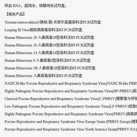
样品 RNA，超纯水，核酸纯化试剂盒。
【相关产品】
Yersinia enterocolitica小肠结-肠-炎耶尔森菌染料法PCR试剂盒
Louping Ill Virus跳跃病病毒染料法RT-PCR试剂盒
Human Rhinovirus 29 人鼻病毒29型染料法RT-PCR试剂盒
Human Rhinovirus 16 人鼻病毒16型染料法RT-PCR试剂盒
Human Rhinovirus 14 人鼻病毒14型染料法RT-PCR试剂盒
Human Rhinovirus 9 人鼻病毒9型染料法RT-PCR试剂盒
Human Rhinovirus 1B 人鼻病毒1B型染料法RT-PCR试剂盒
Human Rhinovirus 人鼻病毒染料法RT-PCR试剂盒
NADC30-like Porcine Reproductive and Respiratory Syndrome Virus
Highly Pathogenic Porcine Reproductive and Respiratory Syndrom
Classical Porcine Reproductive and Respiratory Syndrome Virus(
Low Pathogenic Porcine Reproductive and Respiratory Syndrome Vi
Highly Pathogenic Porcine Reproductive and Respiratory Syndrome 
Porcine Reproductive and Respiratory Syndrome Virus Europe St
Porcine Reproductive and Respiratory Syndrome Virus North Ame