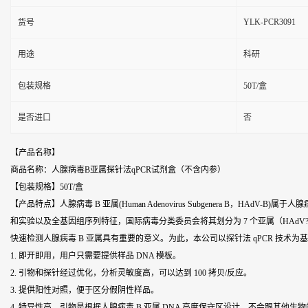
YLK-PCR3091
货号
用途
科研
包装规格
50T/盒
是否进口
否
【产品名称】
商品名称：人腺病毒B亚属探针法qPCR试剂盒（不含内参）
【包装规格】50T/盒
【产品特点】人腺病毒 B 亚属(Human Adenovirus Subgenera B，
和实验以及全基因组序列特征，国际病毒分类委员会将其划分为 7 个亚属（HAdV?A
快速检测人腺病毒 B 亚属具有重要的意义。为此，本公司以探针法 qPCR 技术
1. 即开即用，用户只需要提供样品 DNA 模板。
2. 引物和探针经过优化，分析灵敏度高，可以达到 100 拷贝/反应。
3. 提供阳性对照，便于区分假阴性样品。
4. 特异性高，引物是根据人腺病毒 B 亚属 DNA 高度保守区设计，不会跟其他生物