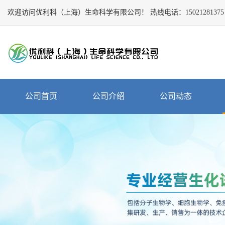
欢迎访问优利科（上海）生命科学有限公司！
Close
热线电话：
15021281375
公
司
首
页
公
公司首页
公司介绍
公司动态
司
介
绍
公
司
动
态
产
品