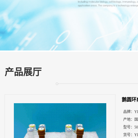
展
厅
证
书
荣
誉
联
系
方
产品展厅
式
在
线
鹅圆环
留
言
品牌：
Y
产地：
国
型号：
5
货号：
Y