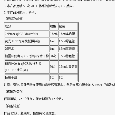
6. 本产品足够 50 次 20 μL 体系的探针法 qPCR 反应。
7. 本产品只能用于科研。
【规格及成分】
成分
规格
包装
2×Probe qPCR MasterMix
0.5mL
0.5ml本色管
荧光 PCR 专用模板稀释液
1ml
1.5ml绿盖管
超纯水
1ml
1.5ml蓝盖管
鹅圆环病毒
qPCR 引物-探针干粉
50次
0.5ml棕色管
鹅圆环病毒
qPCR 阳性对照
50ul
0.5 mL 黄盖管
(1×10E7 拷贝/μL)
使用手册
1份
1份
注意：引物-探针干粉在使用前需要短暂离心，然后在离心管中加入 165uL 的超纯
【运输及保存】
低温运输，-20℃保存，保存期限为 12 个月。
【自备试剂】
样品 RNA，超纯水，核酸纯化试剂盒。