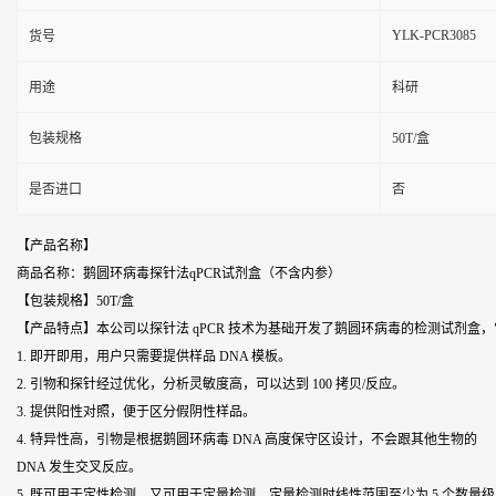
YLK-PCR3085
货号
用途
科研
包装规格
50T/盒
是否进口
否
【产品名称】
商品名称：鹅圆环病毒探针法qPCR试剂盒（不含内参）
【包装规格】50T/盒
【产品特点】本公司以探针法 qPCR 技术为基础开发了
鹅圆环病毒
的检测试剂盒，
1. 即开即用，用户只需要提供样品 DNA 模板。
2. 引物和探针经过优化，分析灵敏度高，可以达到 100 拷贝/反应。
3. 提供阳性对照，便于区分假阴性样品。
4. 特异性高，引物是根据
鹅圆环病毒
DNA 高度保守区设计，不会跟其他生物的
DNA 发生交叉反应。
5. 既可用于定性检测，又可用于定量检测。定量检测时线性范围至少为 5 个数量