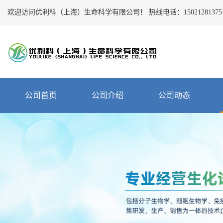
欢迎访问优利科（上海）生命科学有限公司！
Close
热线电话：
15021281375
公
司
首
页
公
公司首页
公司介绍
公司动态
司
介
绍
公
司
动
态
产
品