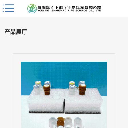
Close
公
司
产品展厅
首
页
公
司
介
绍
公
司
动
态
产
品