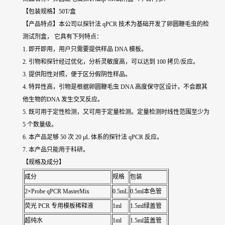
【包装规格】50T/盒
【产品特点】本公司以探针法 qPCR 技术为基础开发了卵圆鞭毛虫的检
测试剂盒， 它具有下列特点：
1. 即开即用，用户只需要提供样品 DNA 模板。
2. 引物和探针经过优化，分析灵敏度高，可以达到 100 拷贝/反应。
3. 提供阳性对照，便于区分假阴性样品。
4. 特异性高，引物是根据卵圆鞭毛虫 DNA 高度保守区设计，不会跟其
他生物的DNA 发生交叉反应。
5. 既可用于定性检测，又可用于定量检测。定量检测时线性范围至少为
5 个数量级。
6. 本产品足够 50 次 20 μL 体系的探针法 qPCR 反应。
7. 本产品只能用于科研。
【规格及成分】
成分
规格
包装
2×Probe qPCR MasterMix
0.5mL
0.5ml本色管
荧光 PCR 专用模板稀释液
1ml
1.5ml绿盖管
超纯水
1ml
1.5ml蓝盖管