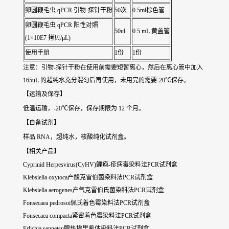
卵圆鞭毛虫 qPCR 引物-探针干粉
50次
0.5ml棕色管
卵圆鞭毛虫 qPCR 阳性对照
50ul
0.5 mL 黄盖管
(1×10E7 拷贝/μL)
使用手册
1份
1份
注意：引物-探针干粉在使用前需要短暂离心，然后在离心管中加入
165uL 的超纯水充分混匀后再使用，未用完的需要-20℃保存。
【运输及保存】
低温运输，-20℃保存，保存期限为 12 个月。
【自备试剂】
样品 RNA，超纯水，核酸纯化试剂盒。
【相关产品】
Cyprinid Herpesvirus(CyHV)鲤疱-疹病毒染料法PCR试剂盒
Klebsiella oxytoca产酸克雷伯菌染料法PCR试剂盒
Klebsiella aerogenes产气克雷伯氏菌染料法PCR试剂盒
Fonsecaea pedrosoi佩氏着色霉染料法PCR试剂盒
Fonsecaea compacta紧密着色霉染料法PCR试剂盒
Erlichia sennetsu腺热埃里希体染料法PCR试剂盒