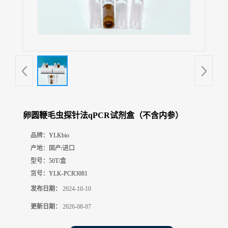
展
厅
证
书
荣
誉
联
系
方
卵圆鞭毛虫探针法qPCR试剂盒（不含内参）
式
品牌：
YLKbio
产地：
国产/进口
在
线
型号：
50T/盒
留
货号：
YLK-PCR3081
言
发布日期：
2024-10-10
更新日期：
2026-08-07