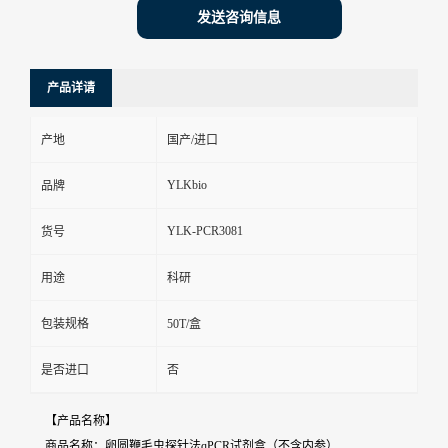
发送咨询信息
产品详请
产地
国产/进口
YLKbio
品牌
YLK-PCR3081
货号
用途
科研
包装规格
50T/盒
是否进口
否
【产品名称】
商品名称：卵圆鞭毛虫探针法qPCR试剂盒（不含内参）