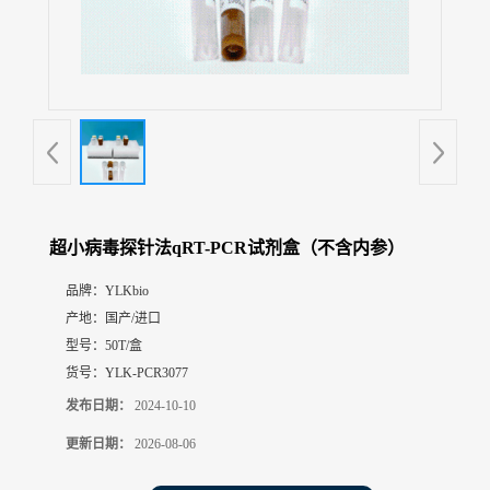
展
厅
证
书
荣
誉
联
系
方
超小病毒探针法qRT-PCR试剂盒（不含内参）
式
品牌：
YLKbio
产地：
国产/进口
在
线
型号：
50T/盒
留
货号：
YLK-PCR3077
言
发布日期：
2024-10-10
更新日期：
2026-08-06