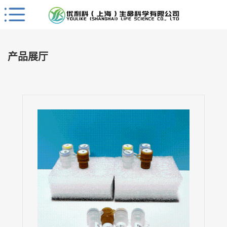
Close
公
司
产品展厅
首
页
公
司
介
绍
公
司
动
态
产
品