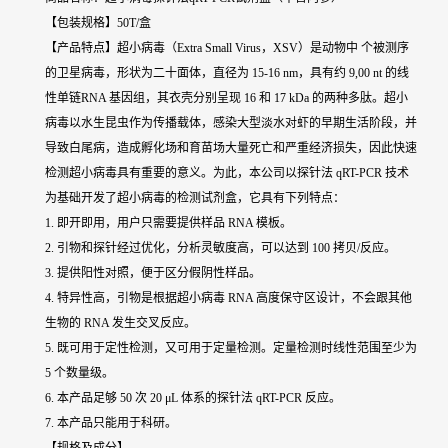
【包装规格】50T/盒
【产品特点】超小病毒（Extra Small Virus，XSV）是动物中 个被测序
的卫星病毒，形状为二十面体，直径为 15-16 nm，具有约 9,00 nt 的线
性单链RNA 基因组，其衣壳分别呈现 16 和 17 kDa 的两种多肽。超小
病毒以水生昆虫作为传播载体，感染大型淡水对虾的早期生活阶段，并
导致白尾病，造成孵化场和育苗场大量死亡和严重经济损失，因此快速
检测超小病毒具有重要的意义。为此，本公司以探针法 qRT-PCR 技术
为基础开发了超小病毒的检测试剂盒，它具有下列特点：
1. 即开即用，用户只需要提供样品 RNA 模板。
2. 引物和探针经过优化，分析灵敏度高，可以达到 100 拷贝/反应。
3. 提供阳性对照，便于区分假阴性样品。
4. 特异性高，引物是根据超小病毒 RNA 高度保守区设计，不会跟其他
生物的 RNA 发生交叉反应。
5. 既可用于定性检测，又可用于定量检测。定量检测时线性范围至少为
5 个数量级。
6. 本产品足够 50 次 20 μL 体系的探针法 qRT-PCR 反应。
7. 本产品只能用于科研。