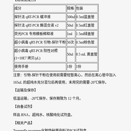
【规格及成分】
成分
规格
包装
探针法 qRT-PCR 缓冲液
500ul
0.5ml蓝盖管
探针法 qRT-PCR 酶混合液 v2
50ul
0.5ml红盖管
荧光PCR 专用模板稀释液
1ml
1.5ml绿盖管
超小病毒 qRT-PCR 引物-探针干粉
50次
0.5ml棕色管
超小病毒 qRT-PCR 阳性对照
50ul
0.5 mL 黄盖管
(1×10E7 拷贝/μL)
使用手册
1份
1份
注意：引物-探针干粉在使用前需要短暂离心，然后在离心管中加入
165uL 的超纯水充分混匀后再使用，未用完的需要-20℃保存。
【运输及保存】
低温运输，-20℃保存，保存期限为 12 个月。
【自备试剂】
样品 RNA，超纯水，核酸纯化试剂盒。
【相关产品】
Truperella pyogenes化脓隐秘菌染料法PCR试剂盒