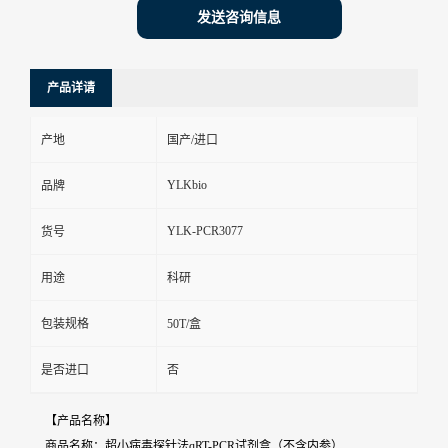
发送咨询信息
产品详请
产地
国产/进口
YLKbio
品牌
YLK-PCR3077
货号
用途
科研
包装规格
50T/盒
是否进口
否
【产品名称】
商品名称：超小病毒探针法qRT-PCR试剂盒（不含内参）