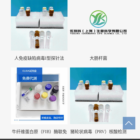
人免疫缺陷病毒I型探针法
大肠杆菌
qRT-PCR试剂盒（不含内参）
牛纤维蛋白原（FIB）酶联免
猪轮状病毒（PRV）核酸检测
疫分析试剂盒
试剂盒（荧光 PCR 法）