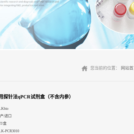
您当前的位置：
网站首
用探针法qPCR试剂盒（不含内参）
LKbio
产/进口
0T/盒
LK-PCR3010