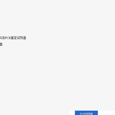
黄芪)炙黄芪染料法PCR鉴定试剂盒
剂盒