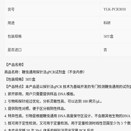
YLK-PCR3010
货号
用途
科研
包装规格
50T/盒
是否进口
否
【产品名称】
商品名称：鞭虫通用探针法qPCR试剂盒（不含内参）
【包装规格】50T/盒
【产品特点】本产品是以探针法qPCR 技术为基础开发的专门检测
鞭虫通用
的试剂
1. 即开即用，用户只需要提供样品 DNA 模板。
2. 引物和探针经过优化，分析灵敏性高，可以达到 100 拷贝/μL。
3. 提供阳性对照，便于区分假阴性样品。
4. 特异性高，引物是根据
鞭虫通用
DNA 高度保守区设计，不会跟其他生物的DNA
5. 既可用于定性检测，又可用于定量检测。用于定量检测时线性范围至少为 5 个
6. 本产品足够 50 次 20μL 体系的探针法荧光定量 PCR 反应。