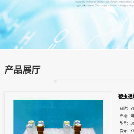
展
厅
证
书
荣
誉
联
系
方
产品展厅
式
在
线
鞭虫通
留
言
品牌：
Y
产地：
国
型号：
5
货号：
Y