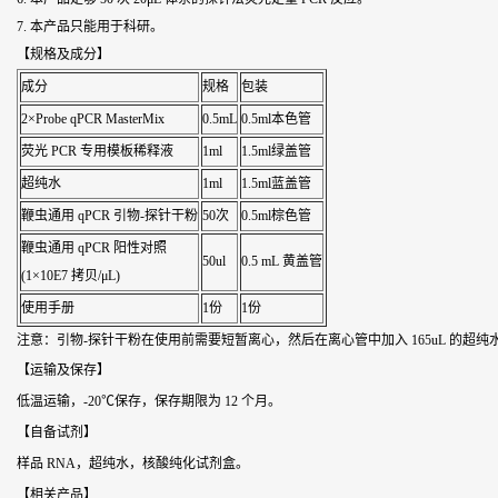
7. 本产品只能用于科研。
【规格及成分】
成分
规格
包装
2×Probe qPCR MasterMix
0.5mL
0.5ml本色管
荧光 PCR 专用模板稀释液
1ml
1.5ml绿盖管
超纯水
1ml
1.5ml蓝盖管
鞭虫通用
qPCR 引物-探针干粉
50次
0.5ml棕色管
鞭虫通用
qPCR 阳性对照
50ul
0.5 mL 黄盖管
(1×10E7 拷贝/μL)
使用手册
1份
1份
注意：引物-探针干粉在使用前需要短暂离心，然后在离心管中加入 165uL 的超纯
【运输及保存】
低温运输，-20℃保存，保存期限为 12 个月。
【自备试剂】
样品 RNA，超纯水，核酸纯化试剂盒。
【相关产品】