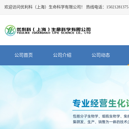
欢迎访问优利科（上海）生命科学有限公司！
Close
热线电话：
15021281375
公
司
首
页
公
公司首页
公司介绍
公司动态
司
介
绍
公
司
动
态
产
品