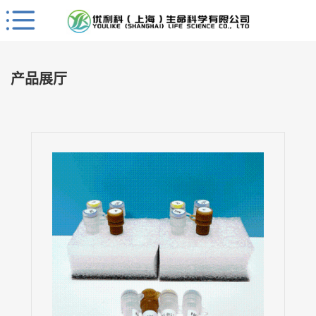
Close
公
司
产品展厅
首
页
公
司
介
绍
公
司
动
态
产
品