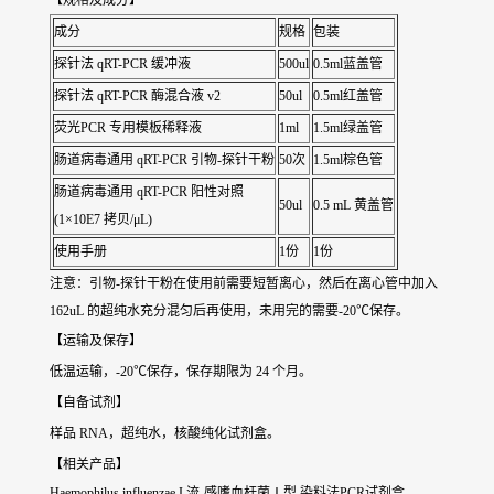
【规格及成分】
成分
规格
包装
探针法 qRT-PCR 缓冲液
500ul
0.5ml蓝盖管
探针法 qRT-PCR 酶混合液 v2
50ul
0.5ml红盖管
荧光PCR 专用模板稀释液
1ml
1.5ml绿盖管
肠道病毒通用 qRT-PCR 引物-探针干粉
50次
1.5ml棕色管
肠道病毒通用 qRT-PCR 阳性对照
50ul
0.5 mL 黄盖管
(1×10E7 拷贝/μL)
使用手册
1份
1份
注意：引物-探针干粉在使用前需要短暂离心，然后在离心管中加入
162uL 的超纯水充分混匀后再使用，未用完的需要-20℃保存。
【运输及保存】
低温运输，-20℃保存，保存期限为 24 个月。
【自备试剂】
样品 RNA，超纯水，核酸纯化试剂盒。
【相关产品】
Haemophilus influenzae I 流-感嗜血杆菌Ⅰ型 染料法PCR试剂盒