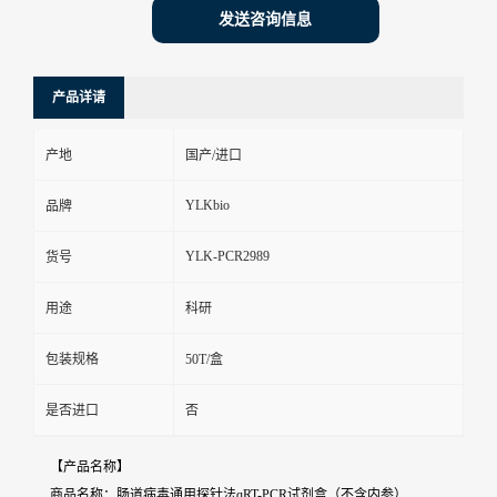
发送咨询信息
产品详请
产地
国产/进口
YLKbio
品牌
YLK-PCR2989
货号
用途
科研
包装规格
50T/盒
是否进口
否
【产品名称】
商品名称：肠道病毒通用探针法qRT-PCR试剂盒（不含内参）