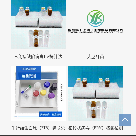
人免疫缺陷病毒I型探针法
大肠杆菌
qRT-PCR试剂盒（不含内参）
牛纤维蛋白原（FIB）酶联免
猪轮状病毒（PRV）核酸检测
疫分析试剂盒
试剂盒（荧光 PCR 法）