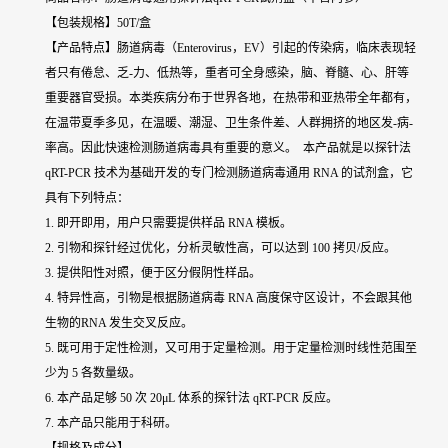
【包装规格】50T/盒
【产品特点】肠道病毒（Enterovirus，EV）引起的传染病，临床表现轻
者只有倦怠、乏-力、低热等，重者可全身感染，脑、脊髓、心、肝等
重要器官受损。本类疾病分布于世界各地，在热带和亚热带全年都有，
在温带夏季多见，在温暖、潮湿、卫生条件差、人群拥挤的地区发-病-
率高。因此快速检测肠道病毒具有重要的意义。 本产品就是以探针法
qRT-PCR 技术为基础开发的专门检测肠道病毒通用 RNA 的试剂盒，它
具有下列特点：
1. 即开即用，用户只需要提供样品 RNA 模板。
2. 引物和探针经过优化，分析灵敏性高，可以达到 100 拷贝/反应。
3. 提供阳性对照，便于区分假阴性样品。
4. 特异性高，引物是根据肠道病毒 RNA 高度保守区设计，不会跟其他
生物的RNA 发生交叉反应。
5. 既可用于定性检测，又可用于定量检测。用于定量检测时线性范围至
少为 5 各数量级。
6. 本产品足够 50 次 20μL 体系的探针法 qRT-PCR 反应。
7. 本产品只能用于科研。