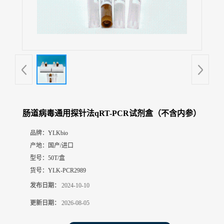
展
厅
证
书
荣
誉
联
系
方
肠道病毒通用探针法qRT-PCR试剂盒（不含内参）
式
品牌：
YLKbio
产地：
国产/进口
在
线
型号：
50T/盒
留
货号：
YLK-PCR2989
言
发布日期：
2024-10-10
更新日期：
2026-08-05