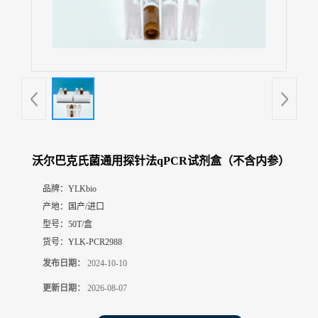
展
厅
证
书
荣
誉
联
系
方
沃尔巴克氏菌通用探针法qPCR试剂盒（不含内参）
式
品牌：
YLKbio
产地：
国产/进口
在
线
型号：
50T/盒
留
货号：
YLK-PCR2988
言
发布日期：
2024-10-10
更新日期：
2026-08-07