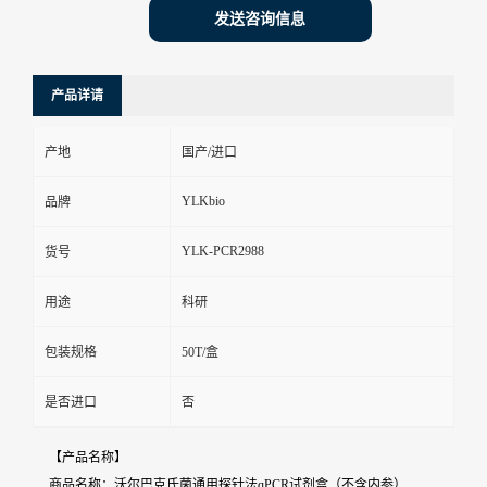
发送咨询信息
产品详请
产地
国产/进口
YLKbio
品牌
YLK-PCR2988
货号
用途
科研
包装规格
50T/盒
是否进口
否
【产品名称】
商品名称：沃尔巴克氏菌通用探针法qPCR试剂盒（不含内参）