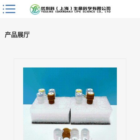
Close
公
司
产品展厅
首
页
公
司
介
绍
公
司
动
态
产
品