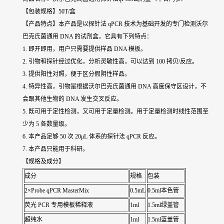
【包装规格】50T/盒
【产品特点】本产品是以探针法 qPCR 技术为基础开发的专门检测
沃尔
巴克氏菌通用
DNA 的试剂盒，它具有下列特点：
1. 即开即用，用户只需要提供样品 DNA 模板。
2. 引物和探针经过优化，分析灵敏性高，可以达到 100 拷贝/反应。
3. 提供阳性对照，便于区分假阴性样品。
4. 特异性高，引物是根据
沃尔巴克氏菌通用
DNA 高度保守区设计，不
会跟其他生物的 DNA 发生交叉反应。
5. 既可用于定性检测，又可用于定量检测。用于定量检测时线性范围至
少为 5 各数量级。
6. 本产品足够 50 次 20μL 体系的探针法 qPCR 反应。
7. 本产品只能用于科研。
【规格及成分】
成分
规格
包装
2×Probe qPCR MasterMix
0.5mL
0.5ml本色管
荧光 PCR 专用模板稀释液
1ml
1.5ml绿盖管
超纯水
1ml
1.5ml蓝盖管