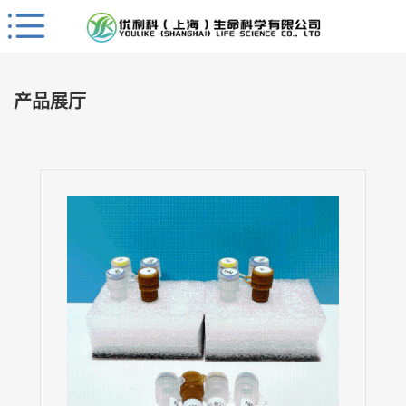
Close
公
司
产品展厅
首
页
公
司
介
绍
公
司
动
态
产
品