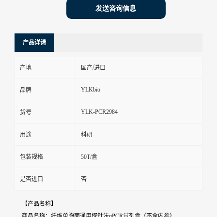
发送咨询信息
产品详请
产地
国产/进口
YLKbio
品牌
YLK-PCR2984
货号
用途
科研
包装规格
50T/盒
是否进口
否
【产品名称】
商品名称：纤维单胞菌通用探针法qPCR试剂盒（不含内参）