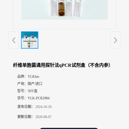
展
厅
证
书
荣
誉
联
系
方
纤维单胞菌通用探针法qPCR试剂盒（不含内参）
式
品牌：
YLKbio
产地：
国产/进口
在
线
型号：
50T/盒
留
货号：
YLK-PCR2984
言
发布日期：
2024-10-10
更新日期：
2026-08-07