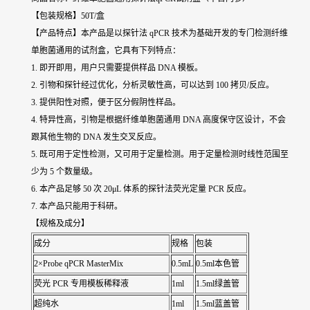
【包装规格】50T/盒
【产品特点】本产品是以探针法 qPCR 技术为基础开发的专门检测
纤维
单胞菌通用
的试剂盒，它具有下列特点：
1. 即开即用，用户只需要提供样品 DNA 模板。
2. 引物和探针经过优化，分析灵敏性高，可以达到 100 拷贝/反应。
3. 提供阳性对照，便于区分假阴性样品。
4. 特异性高，引物是根据
纤维单胞菌通用
DNA 高度保守区设计，不会
跟其他生物的 DNA 发生交叉反应。
5. 既可用于定性检测，又可用于定量检测。用于定量检测时线性范围至
少为 5 个数量级。
6. 本产品足够 50 次 20μL 体系的探针法荧光定量 PCR 反应。
7. 本产品只能用于科研。
【规格及成分】
成分
规格
包装
2×Probe qPCR MasterMix
0.5mL
0.5ml本色管
荧光 PCR 专用模板稀释液
1ml
1.5ml绿盖管
超纯水
1ml
1.5ml蓝盖管