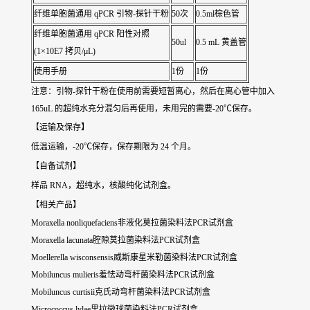
纤维单胞菌通用
qPCR 引物-探针干粉
50次
0.5ml棕色管
纤维单胞菌通用
qPCR 阳性对照
50ul
0.5 mL 黄盖管
(1×10E7 拷贝/μL)
使用手册
1份
1份
注意：引物-探针干粉在使用前需要短暂离心，然后在离心管中加入
165uL 的超纯水充分混匀后再使用，未用完的需要-20℃保存。
【运输及保存】
低温运输，-20℃保存，保存期限为 24 个月。
【自备试剂】
样品 RNA，超纯水，核酸纯化试剂盒。
【相关产品】
Moraxella nonliquefaciens非液化莫拉菌染料法PCR试剂盒
Moraxella lacunata腔隙莫拉菌染料法PCR试剂盒
Moellerella wisconsensis威斯康星米勒菌染料法PCR试剂盒
Mobiluncus mulieris羞怯动弯杆菌染料法PCR试剂盒
Mobiluncus curtisii克氏动弯杆菌染料法PCR试剂盒
Micrococcus lylae里拉微球菌染料法PCR试剂盒