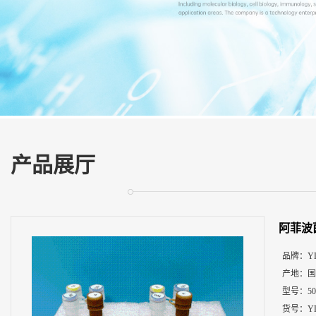
展
厅
证
书
荣
誉
联
系
方
产品展厅
式
在
线
阿菲波
留
言
品牌：
Y
产地：
国
型号：
5
货号：
Y