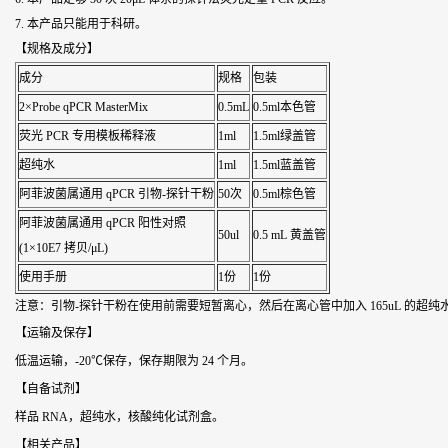
7. 本产品只能用于科研。
【规格及成分】
成分
规格
包装
2×Probe qPCR MasterMix
0.5mL
0.5ml本色管
荧光 PCR 专用模板稀释液
1ml
1.5ml绿盖管
超纯水
1ml
1.5ml蓝盖管
阿菲波菌属通用 qPCR 引物-探针干粉
50次
0.5ml棕色管
阿菲波菌属通用 qPCR 阳性对照
50ul
0.5 mL 黄盖管
(1×10E7 拷贝/μL)
使用手册
1份
1份
注意：引物-探针干粉在使用前需要短暂离心，然后在离心管中加入 165uL 的超纯
【运输及保存】
低温运输，-20℃保存，保存期限为 24 个月。
【自备试剂】
样品 RNA，超纯水，核酸纯化试剂盒。
【相关产品】