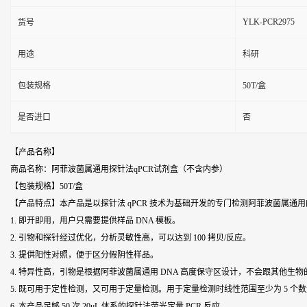
YLK-PCR2975
货号
用途
科研
包装规格
50T/盒
是否进口
否
【产品名称】
商品名称：阿菲波菌属通用探针法qPCR试剂盒（不含内参）
【包装规格】50T/盒
【产品特点】本产品是以探针法 qPCR 技术为基础开发的专门检测阿菲波菌属通
1. 即开即用，用户只需要提供样品 DNA 模板。
2. 引物和探针经过优化，分析灵敏性高，可以达到 100 拷贝/反应。
3. 提供阳性对照，便于区分假阴性样品。
4. 特异性高，引物是根据阿菲波菌属通用 DNA 高度保守区设计，不会跟其他生物的
5. 既可用于定性检测，又可用于定量检测。用于定量检测时线性范围至少为 5 个
6. 本产品足够 50 次 20μL 体系的探针法荧光定量 PCR 反应。