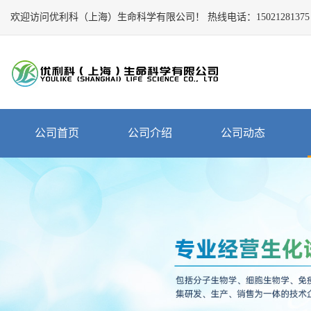
欢迎访问优利科（上海）生命科学有限公司！
Close
热线电话：
15021281375
公
司
首
页
公
公司首页
公司介绍
公司动态
司
介
绍
公
司
动
态
产
品