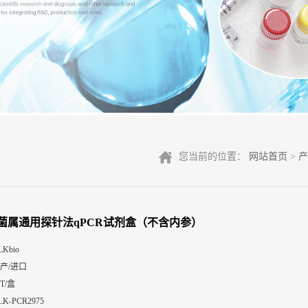
您当前的位置：
网站首页
>
产
菌属通用探针法qPCR试剂盒（不含内参）
LKbio
产/进口
0T/盒
LK-PCR2975