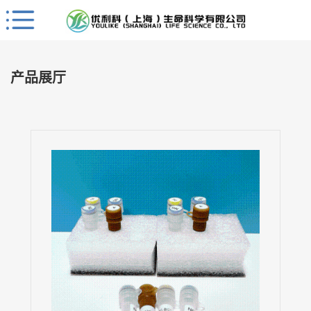
Close
公
司
产品展厅
首
页
公
司
介
绍
公
司
动
态
产
品