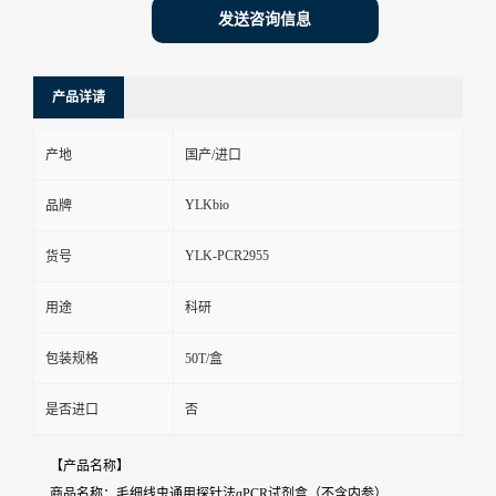
发送咨询信息
产品详请
产地
国产/进口
YLKbio
品牌
YLK-PCR2955
货号
用途
科研
包装规格
50T/盒
是否进口
否
【产品名称】
商品名称：毛细线虫通用探针法qPCR试剂盒（不含内参）