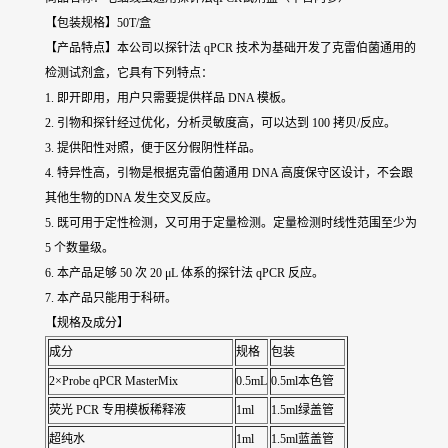
【包装规格】50T/盒
【产品特点】本公司以探针法 qPCR 技术为基础开发了克雷伯菌通用的
检测试剂盒，它具有下列特点：
1. 即开即用，用户只需要提供样品 DNA 模板。
2. 引物和探针经过优化，分析灵敏度高，可以达到 100 拷贝/反应。
3. 提供阳性对照，便于区分假阴性样品。
4. 特异性高，引物是根据克雷伯菌通用 DNA 高度保守区设计，不会跟
其他生物的DNA 发生交叉反应。
5. 既可用于定性检测，又可用于定量检测。定量检测时线性范围至少为
5 个数量级。
6. 本产品足够 50 次 20 μL 体系的探针法 qPCR 反应。
7. 本产品只能用于科研。
【规格及成分】
成分
规格
包装
2×Probe qPCR MasterMix
0.5mL
0.5ml本色管
荧光 PCR 专用模板稀释液
1ml
1.5ml绿盖管
超纯水
1ml
1.5ml蓝盖管