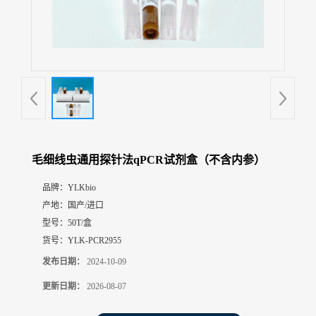
展
厅
证
书
荣
誉
联
系
方
毛细线虫通用探针法qPCR试剂盒（不含内参）
式
品牌：
YLKbio
产地：
国产/进口
在
线
型号：
50T/盒
留
货号：
YLK-PCR2955
言
发布日期：
2024-10-09
更新日期：
2026-08-07