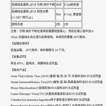
毛细线虫通用 qPCR 引物-探针干粉
50次
0.5ml棕色管
毛细线虫通用 qPCR 阳性对照
50ul
0.5 mL 黄盖管
(1×10E7 拷贝/μL)
使用手册
1份
1份
注意：引物-探针干粉在使用前需要短暂离心，然后在离心管中加入
165uL 的超纯水充分混匀后再使用，未用完的需要-20℃保存。
【运输及保存】
低温运输，-20℃保存，保存期限为 24 个月。
【自备试剂】
样品 RNA，超纯水，核酸纯化试剂盒。
【相关产品】
Avian Viral Arthritis Virus (AVAV)禽病-毒-性-关-节-炎染料法RT-PCR试剂盒
Simian Immunodeficiency Virus(SIV)猴免-疫-缺-陷病毒染料法RT-PCR试剂盒
Mouse Mitochondrion小鼠线粒体DNA染料法PCR试剂盒
Canine Distemper Virus(CDV)犬瘟热病毒染料法RT-PCR试剂盒
Columba livia domestica-Ingredient鸽子源性成分染料法PCR试剂盒
Bovine Papular Stomatitis Virus(BPSV)牛丘-疹性口-炎病毒染料法PCR试剂盒