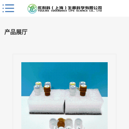
Close
公
司
产品展厅
首
页
公
司
介
绍
公
司
动
态
产
品