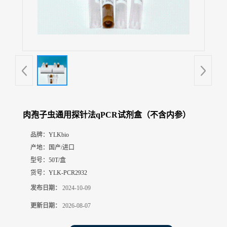
展
厅
证
书
荣
誉
联
系
方
肉孢子虫通用探针法qPCR试剂盒（不含内参）
式
品牌：
YLKbio
产地：
国产/进口
在
线
型号：
50T/盒
留
货号：
YLK-PCR2932
言
发布日期：
2024-10-09
更新日期：
2026-08-07