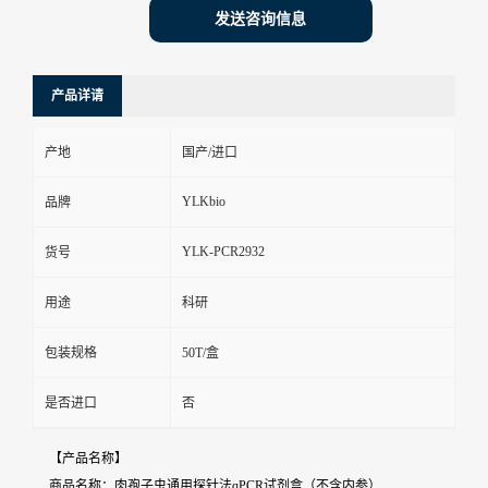
发送咨询信息
产品详请
产地
国产/进口
YLKbio
品牌
YLK-PCR2932
货号
用途
科研
包装规格
50T/盒
是否进口
否
【产品名称】
商品名称：肉孢子虫通用探针法qPCR试剂盒（不含内参）