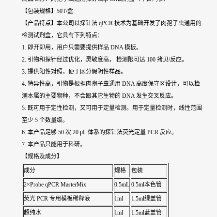
【包装规格】50T/盒
【产品特点】本公司以探针法 qPCR 技术为基础开发了肉孢子虫通用的
检测试剂盒，它具有下列特点：
1. 即开即用，用户只需要提供样品 DNA 模板。
2. 引物和探针经过优化，灵敏度高， 检测限可达 100 拷贝/反应。
3. 提供阳性对照，便于区分假阴性样品。
4. 特异性高，引物是根据肉孢子虫通用 DNA 高度保守区设计，可以检
测本属的主要物种，不会跟其它生物的 DNA 发生交叉反应。
5. 既可用于定性检测，又可用于定量检测。用于定量检测时，线性范围
至少 5 个数量级。
6. 本产品足够 50 次 20 μL 体系的探针法荧光定量 PCR 反应。
7. 本产品只能用于科研。
【规格及成分】
成分
规格
包装
2×Probe qPCR MasterMix
0.5mL
0.5ml本色管
荧光 PCR 专用模板稀释液
1ml
1.5ml绿盖管
超纯水
1ml
1.5ml蓝盖管