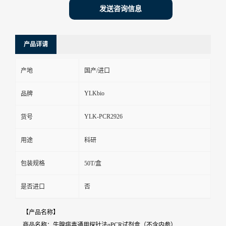
发送咨询信息
产品详请
产地
国产/进口
YLKbio
品牌
YLK-PCR2926
货号
用途
科研
包装规格
50T/盒
是否进口
否
【产品名称】
商品名称：牛腺病毒通用探针法qPCR试剂盒（不含内参）