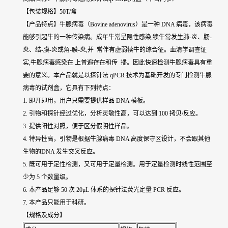
【包装规格】50T/盒
【产品特点】牛腺病毒（Bovine adenovirus）是一种 DNA 病毒，该病毒
能够引起牛的一种传染病。成年牛常呈隐性感染,犊牛常发生肺-炎、肠-
炎、结-膜-炎或角-膜-炎,并 常伴有虚弱犊牛的综合征。血清学调查证
实,牛腺病毒感染在 上普遍存在和传 播。因此快速检测牛腺病毒具有重
要的意义。本产品就是以探针法 qPCR 技术为基础开发的专门检测牛腺
病毒的试剂盒，它具有下列特点：
1. 即开即用，用户只需要提供样品 DNA 模板。
2. 引物和探针经过优化，分析灵敏性高，可以达到 100 拷贝/反应。
3. 提供阳性对照，便于区分假阴性样品。
4. 特异性高，引物是根据牛腺病毒 DNA 高度保守区设计，不会跟其他
生物的DNA 发生交叉反应。
5. 既可用于定性检测，又可用于定量检测。用于定量检测时线性范围至
少为 5 个数量级。
6. 本产品足够 50 次 20μL 体系的探针法荧光定量 PCR 反应。
7. 本产品只能用于科研。
【规格及成分】