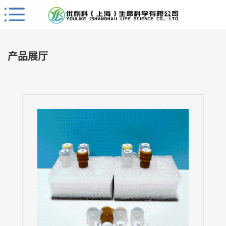
Close
公
司
产品展厅
首
页
公
司
介
绍
公
司
动
态
产
品