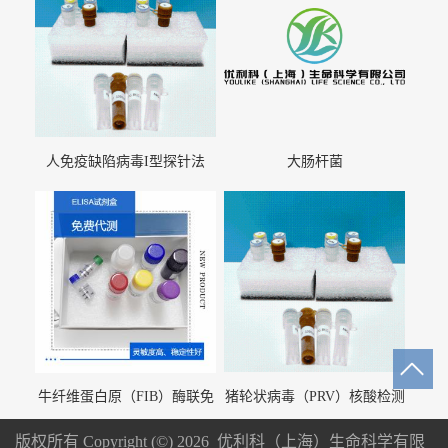
人免疫缺陷病毒I型探针法
大肠杆菌
qRT-PCR试剂盒（不含内参）
牛纤维蛋白原（FIB）酶联免
猪轮状病毒（PRV）核酸检测
疫分析试剂盒
试剂盒（荧光 PCR 法）
版权所有 Copyright (©) 2026
优利科（上海）生命科学有限