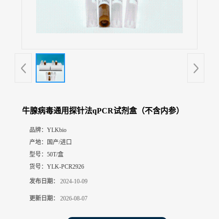
展
厅
证
书
荣
誉
联
系
方
牛腺病毒通用探针法qPCR试剂盒（不含内参）
式
品牌：
YLKbio
产地：
国产/进口
在
线
型号：
50T/盒
留
货号：
YLK-PCR2926
言
发布日期：
2024-10-09
更新日期：
2026-08-07