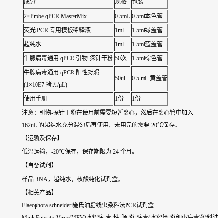
成分
规格
包装
2×Probe qPCR MasterMix
0.5mL
0.5ml本色管
荧光 PCR 专用模板稀释液
1ml
1.5ml绿盖管
超纯水
1ml
1.5ml蓝盖管
牛腺病毒通用 qPCR 引物-探针干粉
50次
1.5ml棕色管
牛腺病毒通用 qPCR 阳性对照
50ul
0.5 mL 黄盖管
(1×10E7 拷贝/μL)
使用手册
1份
1份
注意：引物-探针干粉在使用前需要短暂离心，然后在离心管中加入
162uL 的超纯水充分混匀后再使用，未用完的需要-20℃保存。
【运输及保存】
低温运输，-20℃保存，保存期限为 24 个月。
【自备试剂】
样品 RNA，超纯水，核酸纯化试剂盒。
【相关产品】
Elaeophora schneideri施氏油脂线虫染料法PCR试剂盒
Mink Enteritis Virus(MEV)水貂病-毒-性-肠-炎-病毒(水貂肠-炎细小病毒)染