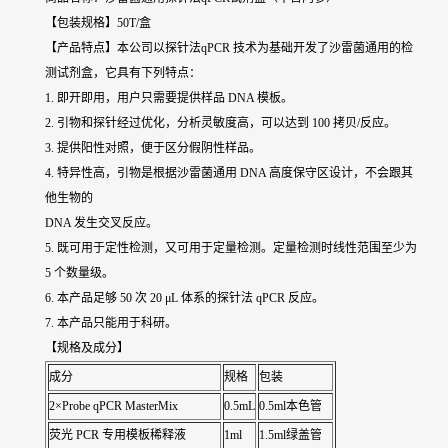
【包装规格】50T/盒
【产品特点】本公司以探针法qPCR 技术为基础开发了沙雷菌通用的检
测试剂盒，它具有下列特点：
1. 即开即用，用户只需要提供样品 DNA 模板。
2. 引物和探针经过优化，分析灵敏度高，可以达到 100 拷贝/反应。
3. 提供阳性对照，便于区分假阴性样品。
4. 特异性高，引物是根据沙雷菌通用 DNA 高度保守区设计，不会跟其
他生物的
DNA 发生交叉反应。
5. 既可用于定性检测，又可用于定量检测。定量检测时线性范围至少为
5 个数量级。
6. 本产品足够 50 次 20 μL 体系的探针法 qPCR 反应。
7. 本产品只能用于科研。
【规格及成分】
成分
规格
包装
2×Probe qPCR MasterMix
0.5mL
0.5ml本色管
荧光 PCR 专用模板稀释液
1ml
1.5ml绿盖管