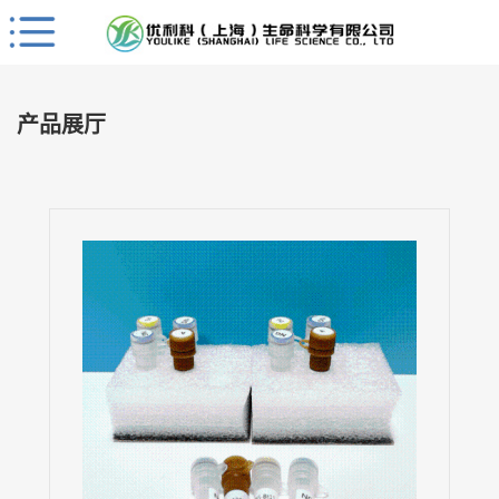
Close
公
司
产品展厅
首
页
公
司
介
绍
公
司
动
态
产
品