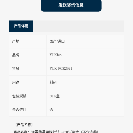
发送咨询信息
产品详请
产地
国产/进口
YLKbio
品牌
YLK-PCR2921
货号
用途
科研
包装规格
50T/盒
是否进口
否
【产品名称】
商品名称：沙雷菌通用探针法qPCR试剂盒（不含内参）