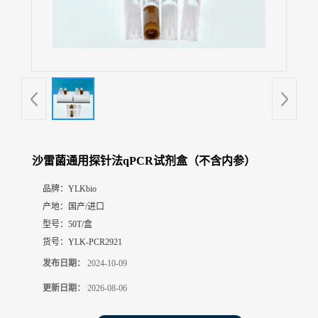
展
厅
证
书
荣
誉
联
系
方
沙雷菌通用探针法qPCR试剂盒（不含内参）
式
品牌：
YLKbio
产地：
国产/进口
在
线
型号：
50T/盒
留
货号：
YLK-PCR2921
言
发布日期：
2024-10-09
更新日期：
2026-08-06