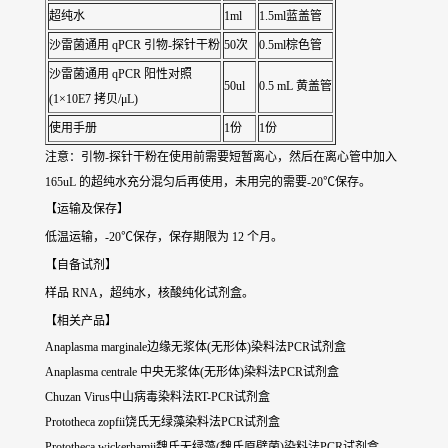
超纯水
1ml
1.5ml蓝盖管
沙雷菌通用 qPCR 引物-探针干粉
50次
0.5ml棕色管
沙雷菌通用 qPCR 阳性对照
50ul
0.5 mL 黄盖管
(1×10E7 拷贝/μL)
使用手册
1份
1份
注意：引物-探针干粉在使用前需要短暂离心，然后在离心管中加入
165uL 的超纯水充分混匀后再使用，未用完的需要-20℃保存。
【运输及保存】
低温运输，-20℃保存，保存期限为 12 个月。
【自备试剂】
样品 RNA，超纯水，核酸纯化试剂盒。
【相关产品】
Anaplasma marginale边缘无浆体(无形体)染料法PCR试剂盒
Anaplasma centrale 中央无浆体(无形体)染料法PCR试剂盒
Chuzan Virus中山病毒染料法RT-PCR试剂盒
Prototheca zopfii饶氏无绿藻染料法PCR试剂盒
Prototheca wickerhamii魏氏无绿藻(魏氏原壁菌)染料法PCR试剂盒