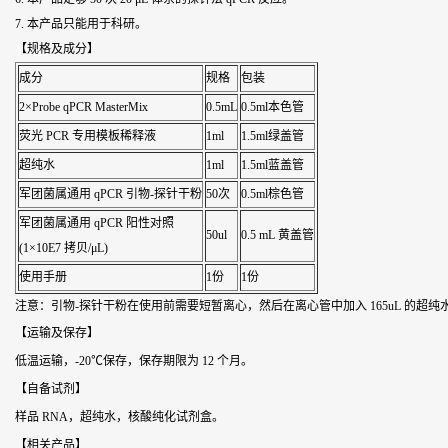
7. 本产品只能用于科研。
【规格及成分】
成分
规格
包装
2×Probe qPCR MasterMix
0.5mL
0.5ml本色管
荧光 PCR 专用模板稀释液
1ml
1.5ml绿盖管
超纯水
1ml
1.5ml蓝盖管
军团菌属通用 qPCR 引物-探针干粉
50次
0.5ml棕色管
军团菌属通用 qPCR 阳性对照
50ul
0.5 mL 黄盖管
(1×10E7 拷贝/μL)
使用手册
1份
1份
注意：引物-探针干粉在使用前需要短暂离心，然后在离心管中加入 165uL 的超纯
【运输及保存】
低温运输，-20℃保存，保存期限为 12 个月。
【自备试剂】
样品 RNA，超纯水，核酸纯化试剂盒。
【相关产品】