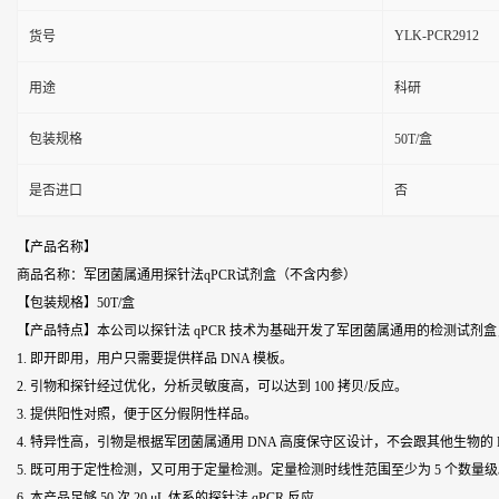
YLK-PCR2912
货号
用途
科研
包装规格
50T/盒
是否进口
否
【产品名称】
商品名称：军团菌属通用探针法qPCR试剂盒（不含内参）
【包装规格】50T/盒
【产品特点】本公司以探针法 qPCR 技术为基础开发了军团菌属通用的检测试剂
1. 即开即用，用户只需要提供样品 DNA 模板。
2. 引物和探针经过优化，分析灵敏度高，可以达到 100 拷贝/反应。
3. 提供阳性对照，便于区分假阴性样品。
4. 特异性高，引物是根据军团菌属通用 DNA 高度保守区设计，不会跟其他生物的 
5. 既可用于定性检测，又可用于定量检测。定量检测时线性范围至少为 5 个数量
6. 本产品足够 50 次 20 μL 体系的探针法 qPCR 反应。