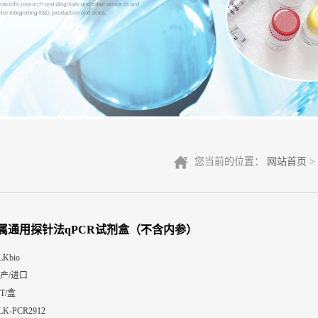
您当前的位置：
网站首页
>
属通用探针法qPCR试剂盒（不含内参）
LKbio
产/进口
0T/盒
LK-PCR2912