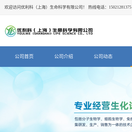
欢迎访问优利科（上海）生命科学有限公司！
Close
热线电话：
15021281375
公
司
首
页
公
公司首页
公司介绍
公司动态
司
介
绍
公
司
动
态
产
品