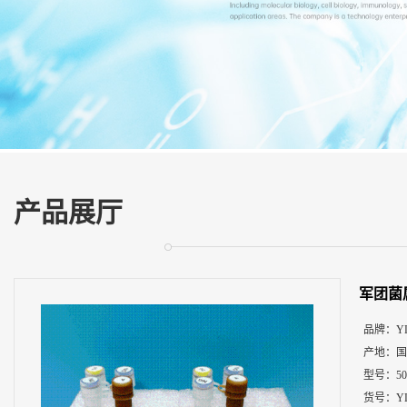
展
厅
证
书
荣
誉
联
系
方
产品展厅
式
在
线
军团菌
留
言
品牌：
Y
产地：
国
型号：
5
货号：
Y