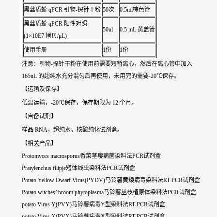
黑丝盾蚧
qPCR 引物-探针干粉
50次
0.5ml棕色管
黑丝盾蚧
qPCR 阳性对照
50ul
0.5 mL 黄盖管
(1×10E7 拷贝/μL)
使用手册
1份
1份
注意：引物-探针干粉在使用前需要短暂离心，然后在离心管中加入
165uL 的超纯水充分混匀后再使用，未用完的需要-20℃保存。
【运输及保存】
低温运输，-20℃保存，保存期限为 12 个月。
【自备试剂】
样品 RNA，超纯水，核酸纯化试剂盒。
【相关产品】
Protomyces macrosporus香菜茎瘿病菌染料法PCR试剂盒
Pratylenchus filipje短体线虫染料法PCR试剂盒
Potato Yellow Dwarf Virus(PYDV)马铃薯黄矮病毒染料法RT-PCR试剂盒
Potato witches’ broom phytoplasma马铃薯丛枝植原体染料法PCR试剂盒
potato Virus Y(PVY)马铃薯病毒Y型染料法RT-PCR试剂盒
potato Virus X(PVX)马铃薯病毒X型染料法RT-PCR试剂盒