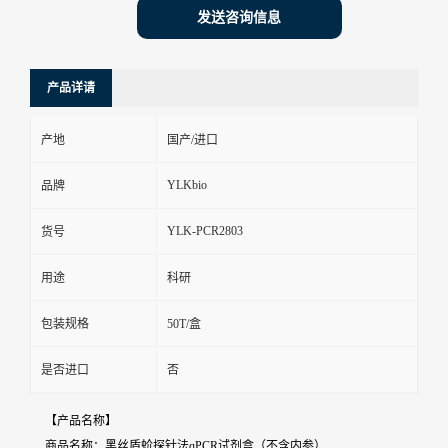
发送咨询信息
产品详请
产地
国产/进口
YLKbio
品牌
YLK-PCR2803
货号
用途
科研
包装规格
50T/盒
是否进口
否
【产品名称】
商品名称：黑丝盾蚧探针法qPCR试剂盒（不含内参）