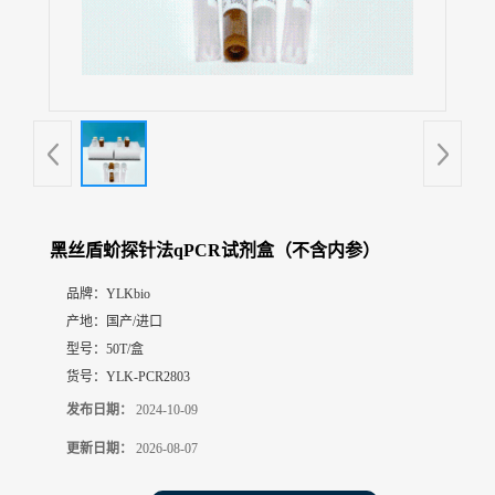
展
厅
证
书
荣
誉
联
系
方
黑丝盾蚧探针法qPCR试剂盒（不含内参）
式
品牌：
YLKbio
产地：
国产/进口
在
线
型号：
50T/盒
留
货号：
YLK-PCR2803
言
发布日期：
2024-10-09
更新日期：
2026-08-07