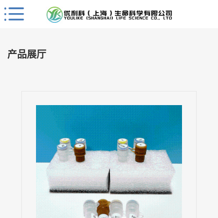
Close
公
司
产品展厅
首
页
公
司
介
绍
公
司
动
态
产
品