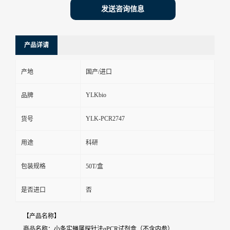
发送咨询信息
产品详请
产地
国产/进口
YLKbio
品牌
YLK-PCR2747
货号
用途
科研
包装规格
50T/盒
是否进口
否
【产品名称】
商品名称：小条实蝇属探针法qPCR试剂盒（不含内参）