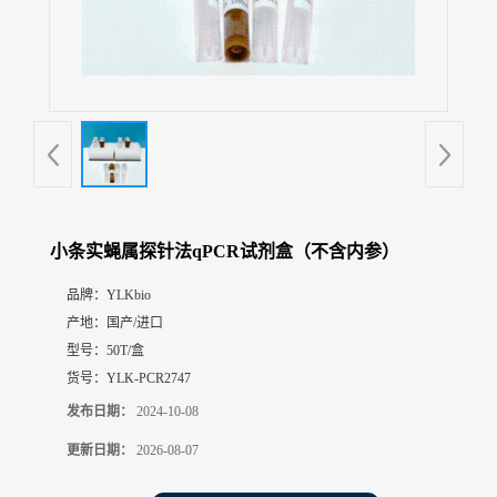
展
厅
证
书
荣
誉
联
系
方
小条实蝇属探针法qPCR试剂盒（不含内参）
式
品牌：
YLKbio
产地：
国产/进口
在
线
型号：
50T/盒
留
货号：
YLK-PCR2747
言
发布日期：
2024-10-08
更新日期：
2026-08-07