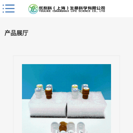
Close
公
司
产品展厅
首
页
公
司
介
绍
公
司
动
态
产
品