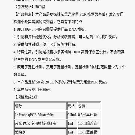
【包装规格】50T/盒
【产品特点】本产品是以探针法荧光定量 PCR 技术为基础开发的专门
检测小条实蝇属的试剂盒，它具有下列特点：
1. 即开即用，用户只需要提供样品 DNA 模板。
2. 引物和探针经过优化，分析灵敏度高，可以达到 100 拷贝/反应。
3. 提供阳性对照，便于区分假阴性样品。
4. 特异性高，引物是根据小条实蝇属 DNA 高度保守区设计，不会跟其
他生物的 DNA 发生交叉反应。
5. 既用于定性检测，又用于定量检测。定量检测时线性范围至少为 5 个
数量级。
6. 本产品足够 50 次 20 μL 体系的探针法荧光定量PCR 反应。
7. 本产品只能用于科研。
【规格及成分】
成分
规格
包装
2×Probe qPCR MasterMix
0.5mL
0.5ml本色管
荧光 PCR 专用模板稀释液
1ml
1.5ml绿盖管
超纯水
1ml
1.5ml蓝盖管