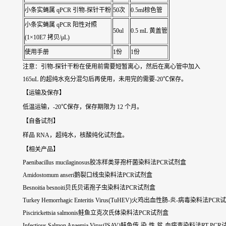
小条实蝇属 qPCR 引物-探针干粉
50次
0.5ml棕色管
小条实蝇属 qPCR 阳性对照
50ul
0.5 mL 黄盖管
(1×10E7 拷贝/μL)
使用手册
1份
1份
注意：引物-探针干粉在使用前需要短暂离心，然后在离心管中加入
165uL 的超纯水充分混匀后再使用，未用完的需要-20℃保存。
【运输及保存】
低温运输，-20℃保存，保存期限为 12 个月。
【自备试剂】
样品 RNA，超纯水，核酸纯化试剂盒。
【相关产品】
Paenibacillus mucilaginosus胶冻样类芽孢杆菌染料法PCR试剂盒
Amidostomum anseri鹅裂口线虫染料法PCR试剂盒
Besnoitia besnoiti贝氏贝诺孢子虫染料法PCR试剂盒
Turkey Hemorrhagic Enteritis Virus(TuHEV)火鸡出血性肠-炎-病毒染料法PC
Piscirickettsia salmonis鲑鱼立克次氏体染料法PCR试剂盒
Infectious Salmon Anaemia Virus(ISAV)鲑鱼传-染-性-贫-血病毒染料法RT-PC