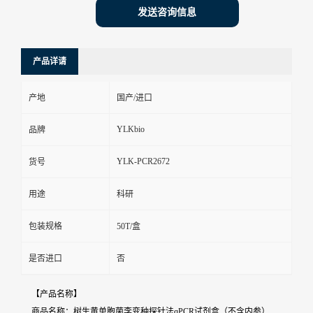
发送咨询信息
产品详请
产地
国产/进口
YLKbio
品牌
YLK-PCR2672
货号
用途
科研
包装规格
50T/盒
是否进口
否
【产品名称】
商品名称：树生黄单胞菌李变种探针法qPCR试剂盒（不含内参）