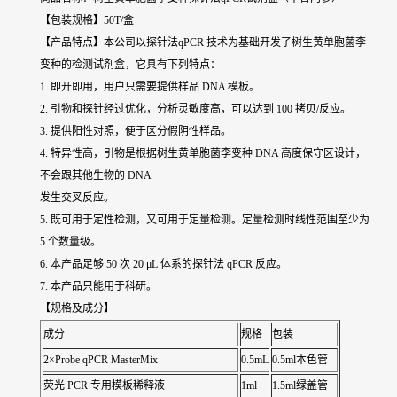
【包装规格】50T/盒
【产品特点】本公司以探针法qPCR 技术为基础开发了
树生黄单胞菌李
变种
的检测试剂盒，它具有下列特点：
1. 即开即用，用户只需要提供样品 DNA 模板。
2. 引物和探针经过优化，分析灵敏度高，可以达到 100 拷贝/反应。
3. 提供阳性对照，便于区分假阴性样品。
4. 特异性高，引物是根据
树生黄单胞菌李变种
DNA 高度保守区设计，
不会跟其他生物的 DNA
发生交叉反应。
5. 既可用于定性检测，又可用于定量检测。定量检测时线性范围至少为
5 个数量级。
6. 本产品足够 50 次 20 μL 体系的探针法 qPCR 反应。
7. 本产品只能用于科研。
【规格及成分】
成分
规格
包装
2×Probe qPCR MasterMix
0.5mL
0.5ml本色管
荧光 PCR 专用模板稀释液
1ml
1.5ml绿盖管