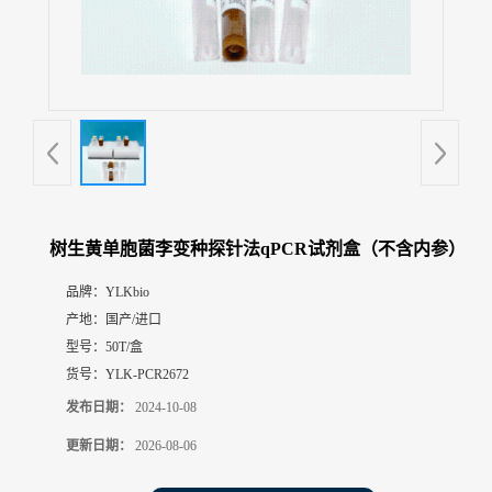
展
厅
证
书
荣
誉
联
系
方
树生黄单胞菌李变种探针法qPCR试剂盒（不含内参）
式
品牌：
YLKbio
产地：
国产/进口
在
线
型号：
50T/盒
留
货号：
YLK-PCR2672
言
发布日期：
2024-10-08
更新日期：
2026-08-06