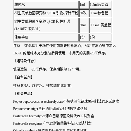
超纯水
1ml
1.5ml蓝盖管
树生黄单胞菌李变种
qPCR 引物-探针干粉
50次
0.5ml棕色管
树生黄单胞菌李变种
qPCR 阳性对照
50ul
0.5 mL 黄盖管
(1×10E7 拷贝/μL)
使用手册
1份
1份
注意：引物-探针干粉在使用前需要短暂离心，然后在离心管中加入
165uL 的超纯水充分混匀后再使用，未用完的需要-20℃保存。
【运输及保存】
低温运输，-20℃保存，保存期限为 12 个月。
【自备试剂】
样品 RNA，超纯水，核酸纯化试剂盒。
【相关产品】
Peptostreptococcus asaccharolyticus不解糖消化链球菌染料法PCR试剂盒
Peptococcus niger黑色消化球菌染料法PCR试剂盒
Pasteurella haemolytica溶血巴斯德菌染料法PCR试剂盒
Pasteurella aerogenes产气巴斯德菌染料法PCR试剂盒
Oligella urethralis尿道寡源杆菌染料法PCR试剂盒