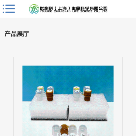
Close
公
司
产品展厅
首
页
公
司
介
绍
公
司
动
态
产
品