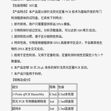
【包装规格】50T/盒
【产品特点】本产品是以探针法荧光定量 PCR 技术为基础开发的专门
检测植原体的试剂盒，它具有下列特点：
1. 即开即用，用户只需要提供样品 DNA 模板。
2. 引物和探针经过优化，分析灵敏度高，可以达到 100 拷贝/反应。
3. 提供阳性对照，便于区分假阴性样品。
4. 特异性高，引物是根据植原体 DNA 高度保守区设计，不会跟其他生
物的 DNA 发生交叉反应。
5. 既用于定性检测，又用于定量检测。定量检测时线性范围至少为 5 个
数量级。
6. 本产品足够 50 次 20 μL 体系的探针法荧光定量PCR 反应。
7. 本产品只能用于科研。
【规格及成分】
成分
规格
包装
2×Probe qPCR MasterMix
0.5mL
0.5ml本色管
荧光 PCR 专用模板稀释液
1ml
1.5ml绿盖管
超纯水
1ml
1.5ml蓝盖管