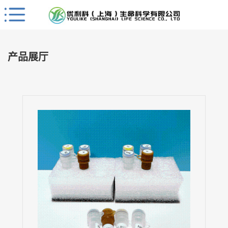
Close
公
司
产品展厅
首
页
公
司
介
绍
公
司
动
态
产
品