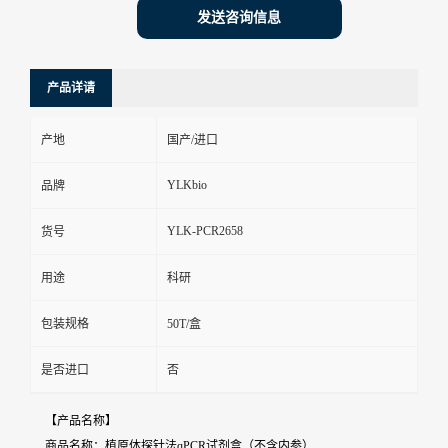
发送咨询信息
产品详请
产地
国产/进口
YLKbio
品牌
YLK-PCR2658
货号
用途
科研
包装规格
50T/盒
是否进口
否
【产品名称】
商品名称：植原体探针法qPCR试剂盒（不含内参）