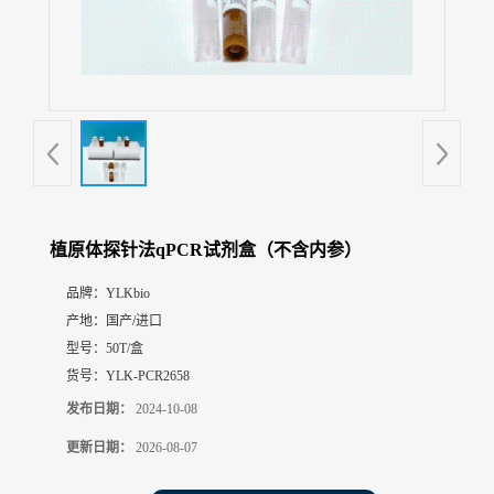
展
厅
证
书
荣
誉
联
系
方
植原体探针法qPCR试剂盒（不含内参）
式
品牌：
YLKbio
产地：
国产/进口
在
线
型号：
50T/盒
留
货号：
YLK-PCR2658
言
发布日期：
2024-10-08
更新日期：
2026-08-07