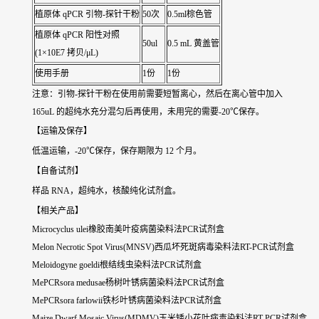
植原体 qPCR 引物-探针干粉
50次
0.5ml棕色管
植原体 qPCR 阳性对照
50ul
0.5 mL 黄盖管
(1×10E7 拷贝/μL)
使用手册
1份
1份
注意：引物-探针干粉在使用前需要短暂离心，然后在离心管中加入
165uL 的超纯水充分混匀后再使用，未用完的需要-20℃保存。
【运输及保存】
低温运输，-20℃保存，保存期限为 12 个月。
【自备试剂】
样品 RNA，超纯水，核酸纯化试剂盒。
【相关产品】
Microcyclus ulei橡胶南美叶疫病菌染料法PCR试剂盒
Melon Necrotic Spot Virus(MNSV)西瓜坏死斑病毒染料法RT-PCR试剂盒
Meloidogyne goeldi根结线虫染料法PCR试剂盒
MePCRsora medusae杨树叶锈病菌染料法PCR试剂盒
MePCRsora farlowii铁杉叶锈病菌染料法PCR试剂盒
Maize Dwarf Mosaic Virus(MDMV)玉米矮小花叶病毒染料法RT-PCR试剂盒