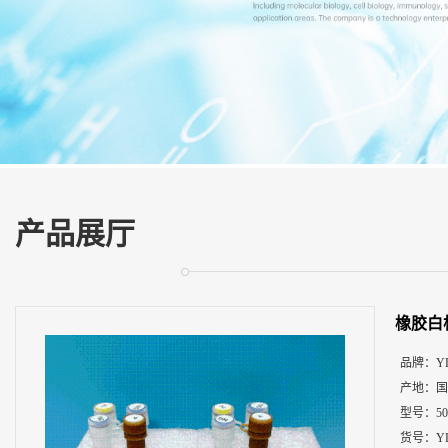
展
厅
证
书
荣
誉
联
系
方
产品展厅
式
在
线
橡胶白
留
言
品牌：
Y
产地：
国
型号：
5
货号：
Y