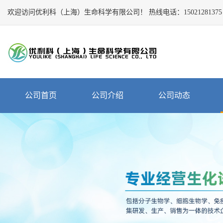
欢迎访问优利科（上海）生命科学有限公司！
Close
热线电话：
15021281375
公
司
首
页
公
公司首页
公司介绍
公司动态
司
介
绍
公
司
动
态
产
品