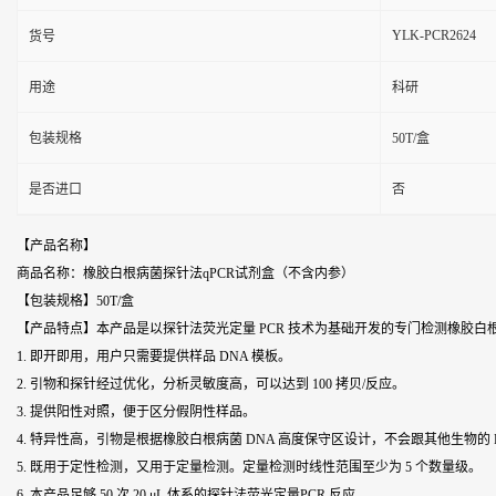
YLK-PCR2624
货号
用途
科研
包装规格
50T/盒
是否进口
否
【产品名称】
商品名称：橡胶白根病菌探针法qPCR试剂盒（不含内参）
【包装规格】50T/盒
【产品特点】本产品是以探针法荧光定量 PCR 技术为基础开发的专门检测橡胶
1. 即开即用，用户只需要提供样品 DNA 模板。
2. 引物和探针经过优化，分析灵敏度高，可以达到 100 拷贝/反应。
3. 提供阳性对照，便于区分假阴性样品。
4. 特异性高，引物是根据橡胶白根病菌 DNA 高度保守区设计，不会跟其他生物的 
5. 既用于定性检测，又用于定量检测。定量检测时线性范围至少为 5 个数量级。
6. 本产品足够 50 次 20 μL 体系的探针法荧光定量PCR 反应。