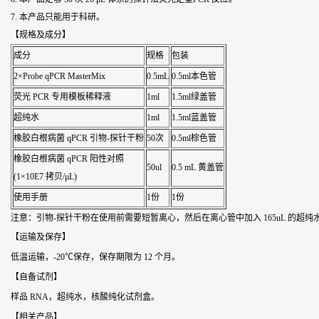
7. 本产品只能用于科研。
【规格及成分】
成分
规格
包装
2×Probe qPCR MasterMix
0.5mL
0.5ml本色管
荧光 PCR 专用模板稀释液
1ml
1.5ml绿盖管
超纯水
1ml
1.5ml蓝盖管
橡胶白根病菌 qPCR 引物-探针干粉
50次
0.5ml棕色管
橡胶白根病菌 qPCR 阳性对照
50ul
0.5 mL 黄盖管
(1×10E7 拷贝/μL)
使用手册
1份
1份
注意：引物-探针干粉在使用前需要短暂离心，然后在离心管中加入 165uL 的超纯
【运输及保存】
低温运输，-20℃保存，保存期限为 12 个月。
【自备试剂】
样品 RNA，超纯水，核酸纯化试剂盒。
【相关产品】