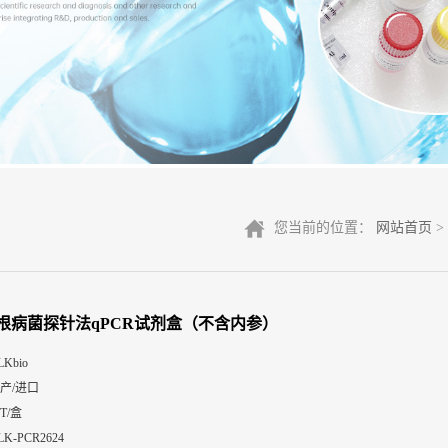
您当前的位置：
网站首页
>
根病菌探针法qPCR试剂盒（不含内参）
LKbio
产/进口
0T/盒
LK-PCR2624