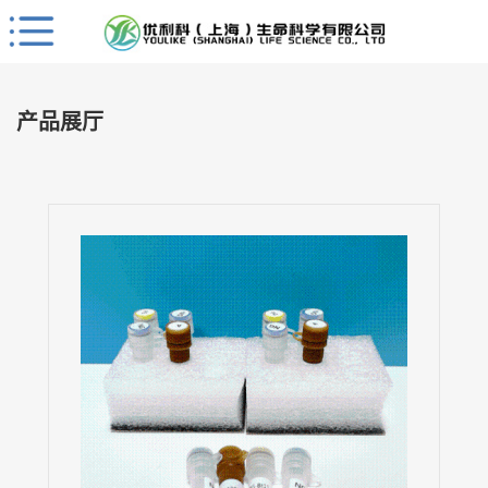
Close
公
司
产品展厅
首
页
公
司
介
绍
公
司
动
态
产
品