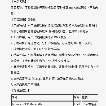
【产品名称】
商品名称：丁香假单胞杆菌杨梅致病-变种探针法qPCR试剂盒（不含内
参）
【包装规格】50T/盒
【产品特点】本产品是以探针法荧光定量 PCR 技术为基础开发的专门
检测丁香假单胞杆菌杨梅致病-变种的试剂盒，它具有下列特点：
1. 即开即用，用户只需要提供样品 DNA 模板。
2. 引物和探针经过优化，分析灵敏度高，可以达到 100 拷贝/反应。
3. 提供阳性对照，便于区分假阴性样品。
4. 特异性高，引物是根据丁香假单胞杆菌杨梅致病-变种 DNA 高度保守
区设计，不会跟其他生物的 DNA 发生交叉反应。
5. 既用于定性检测，又用于定量检测。定量检测时线性范围至少为 5 个
数量级。
6. 本产品足够 50 次 20 μL 体系的探针法荧光定量PCR 反应。
7. 本产品只能用于科研。
【规格及成分】
成分
规格
包装
2×Probe qPCR MasterMix
0.5mL
0.5ml本色管