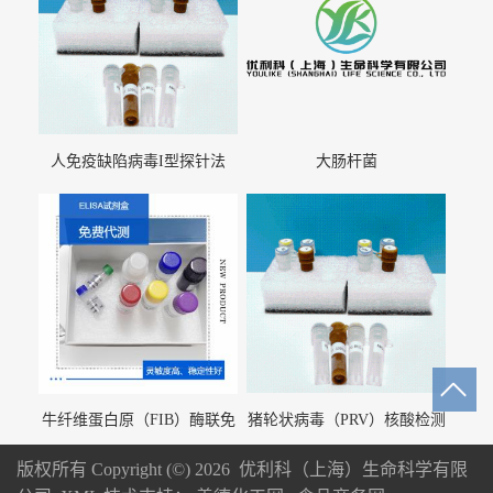
人免疫缺陷病毒I型探针法
大肠杆菌
qRT-PCR试剂盒（不含内参）
牛纤维蛋白原（FIB）酶联免
猪轮状病毒（PRV）核酸检测
疫分析试剂盒
试剂盒（荧光 PCR 法）
版权所有 Copyright (©) 2026
优利科（上海）生命科学有限