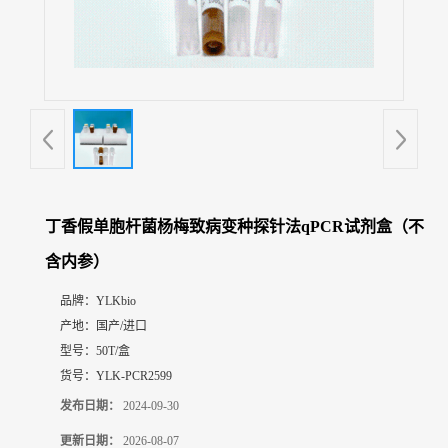
展
厅
证
书
荣
誉
联
系
方
丁香假单胞杆菌杨梅致病变种探针法qPCR试剂盒（不
式
含内参）
在
品牌：
YLKbio
线
产地：
国产/进口
留
型号：
50T/盒
言
货号：
YLK-PCR2599
发布日期：
2024-09-30
更新日期：
2026-08-07