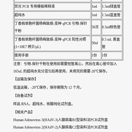
荧光 PCR 专用模板稀释液
1ml
1.5ml绿盖管
超纯水
1ml
1.5ml蓝盖管
丁香假单胞杆菌杨梅致病-变种 qPCR 引物-探针
50次
0.5ml棕色管
干粉
丁香假单胞杆菌杨梅致病-变种 qPCR 阳性对照
0.5 mL 黄盖
50ul
(1×10E7 拷贝/μL)
管
使用手册
1份
1份
注意：引物-探针干粉在使用前需要短暂离心，然后在离心管中加入
165uL 的超纯水充分混匀后再使用，未用完的需要-20℃保存。
【运输及保存】
低温运输，-20℃保存，保存期限为 12 个月。
【自备试剂】
样品 RNA，超纯水，核酸纯化试剂盒。
【相关产品】
Human Adenovirus 3(HAdV-3)人腺病毒B3型染料法PCR试剂盒
Human Adenovirus 2(HAdV-2)人腺病毒C2型染料法PCR试剂盒