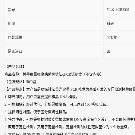
YLK-PCR2551
货号
用途
科研
包装规格
50T/盒
是否进口
否
【产品名称】
商品名称：树莓疫霉根腐病菌探针法qPCR试剂盒（不含内参）
【包装规格】50T/盒
【产品特点】本产品是以探针法荧光定量 PCR 技术为基础开发的专门检测
树莓疫
1. 即开即用，用户只需要提供样品 DNA 模板。
2. 引物和探针经过优化，分析灵敏度高，可以达到 100 拷贝/反应。
3. 提供阳性对照，便于区分假阴性样品。
4. 特异性高，引物是根据
树莓疫霉根腐病菌
DNA 高度保守区设计，不会跟其他生物
5. 既用于定性检测，又用于定量检测。定量检测时线性范围至少为 5 个数量级。
6. 本产品足够 50 次 20 μL 体系的探针法荧光定量PCR 反应。