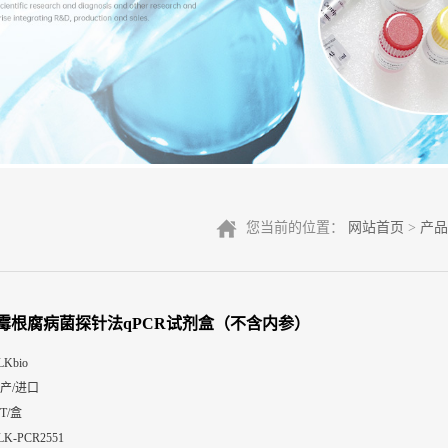
您当前的位置：
网站首页
>
产品
霉根腐病菌探针法qPCR试剂盒（不含内参）
LKbio
产/进口
0T/盒
LK-PCR2551