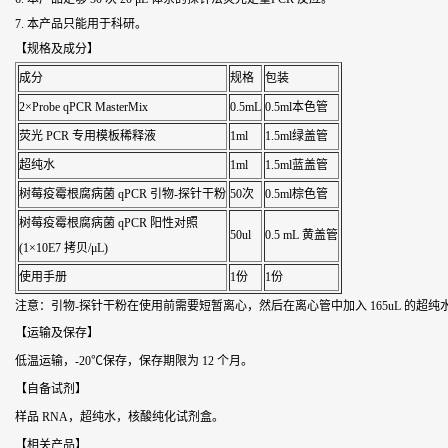
7. 本产品只能用于科研。
【规格及成分】
成分
规格
包装
2×Probe qPCR MasterMix
0.5mL
0.5ml本色管
荧光 PCR 专用模板稀释液
1ml
1.5ml绿盖管
超纯水
1ml
1.5ml蓝盖管
树莓疫霉根腐病菌
qPCR 引物-探针干粉
50次
0.5ml棕色管
树莓疫霉根腐病菌
qPCR 阳性对照
50ul
0.5 mL 黄盖管
(1×10E7 拷贝/μL)
使用手册
1份
1份
注意：引物-探针干粉在使用前需要短暂离心，然后在离心管中加入 165uL 的超纯
【运输及保存】
低温运输，-20℃保存，保存期限为 12 个月。
【自备试剂】
样品 RNA，超纯水，核酸纯化试剂盒。
【相关产品】