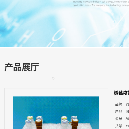
展
厅
证
书
荣
誉
联
系
方
产品展厅
式
在
线
树莓疫
留
言
品牌：
Y
产地：
国
型号：
5
货号：
Y