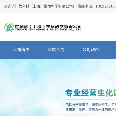
欢迎访问优利科（上海）生命科学有限公司！
Close
热线电话：
15021281375
公
司
首
页
公
公司首页
公司介绍
公司动态
司
介
绍
公
司
动
态
产
品