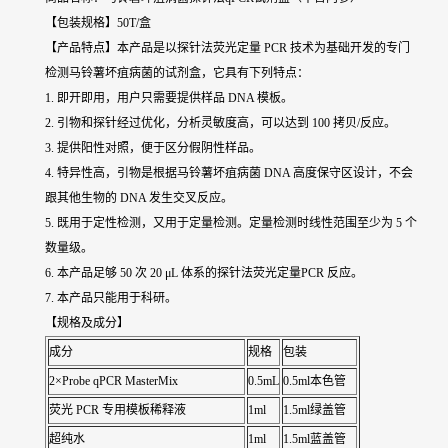
【包装规格】50T/盒
【产品特点】本产品是以探针法荧光定量 PCR 技术为基础开发的专门
检测马铃薯坏疽病菌的试剂盒，它具有下列特点：
1. 即开即用，用户只需要提供样品 DNA 模板。
2. 引物和探针经过优化，分析灵敏度高，可以达到 100 拷贝/反应。
3. 提供阳性对照，便于区分假阴性样品。
4. 特异性高，引物是根据马铃薯坏疽病菌 DNA 高度保守区设计，不会
跟其他生物的 DNA 发生交叉反应。
5. 既用于定性检测，又用于定量检测。定量检测时线性范围至少为 5 个
数量级。
6. 本产品足够 50 次 20 μL 体系的探针法荧光定量PCR 反应。
7. 本产品只能用于科研。
【规格及成分】
成分
规格
包装
2×Probe qPCR MasterMix
0.5mL
0.5ml本色管
荧光 PCR 专用模板稀释液
1ml
1.5ml绿盖管
超纯水
1ml
1.5ml蓝盖管