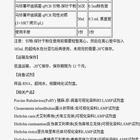
马铃薯坏疽病菌 qPCR 引物-探针干粉
50次
0.5ml棕色管
马铃薯坏疽病菌 qPCR 阳性对照
50ul
0.5 mL 黄盖管
(1×10E7 拷贝/μL)
使用手册
1份
1份
注意：引物-探针干粉在使用前需要短暂离心，然后在离心管中加入
165uL 的超纯水充分混匀后再使用，未用完的需要-20℃保存。
【运输及保存】
低温运输，-20℃保存，保存期限为 12 个月。
【自备试剂】
样品 RNA，超纯水，核酸纯化试剂盒。
【相关产品】
Porcine Rubulavirus(PoRV) 猪麻-疹-病毒可视化染料RT-LAMP试剂盒
Choanotaenia infundibulum漏斗状带绦-虫可视化染料LAMP试剂盒
Ehrlichia canis犬艾利希体(犬埃立克体)可视化染料LAMP试剂盒
Ehrlichia ruminantium反刍兽艾利希体(反刍兽埃立克体)可视化染料LAMP试剂
Ehrlichia risticii里氏埃里希氏体可视化染料LAMP试剂盒
Ehrlichia fergusonii弗格森艾利希体(弗格森埃立克体)可视化染料LAMP试剂盒