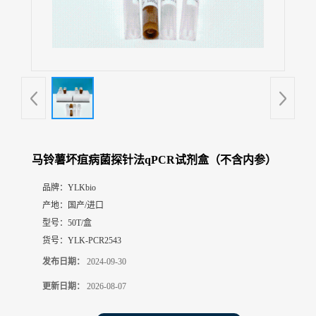
展
厅
证
书
荣
誉
联
系
方
马铃薯坏疽病菌探针法qPCR试剂盒（不含内参）
式
品牌：
YLKbio
产地：
国产/进口
在
线
型号：
50T/盒
留
货号：
YLK-PCR2543
言
发布日期：
2024-09-30
更新日期：
2026-08-07