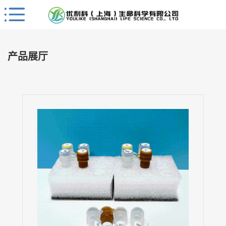
Close
公
司
产品展厅
首
页
公
司
介
绍
公
司
动
态
产
品