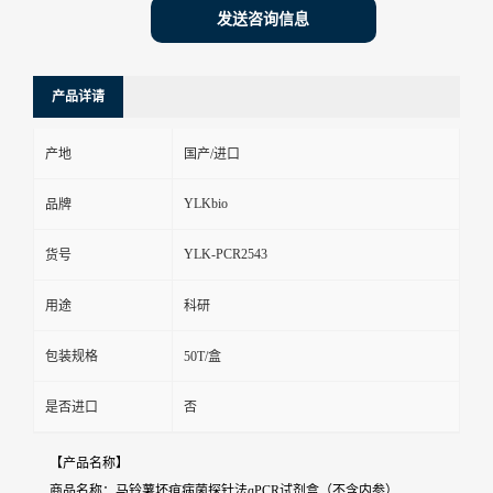
发送咨询信息
产品详请
产地
国产/进口
YLKbio
品牌
YLK-PCR2543
货号
用途
科研
包装规格
50T/盒
是否进口
否
【产品名称】
商品名称：马铃薯坏疽病菌探针法qPCR试剂盒（不含内参）