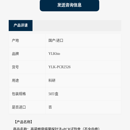
发送咨询信息
产品详请
产地
国产/进口
YLKbio
品牌
YLK-PCR2526
货号
用途
科研
包装规格
50T/盒
是否进口
否
【产品名称】
商品名称：高粱根腐病菌探针法qPCR试剂盒（不含内参）