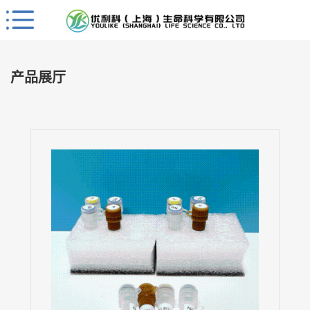
Close
公
司
产品展厅
首
页
公
司
介
绍
公
司
动
态
产
品