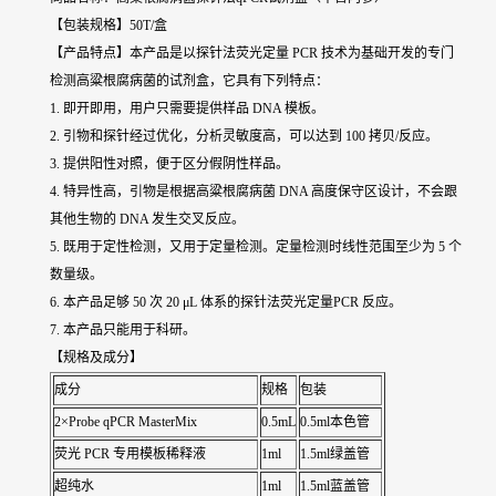
【包装规格】50T/盒
【产品特点】本产品是以探针法荧光定量 PCR 技术为基础开发的专门
检测高粱根腐病菌的试剂盒，它具有下列特点：
1. 即开即用，用户只需要提供样品 DNA 模板。
2. 引物和探针经过优化，分析灵敏度高，可以达到 100 拷贝/反应。
3. 提供阳性对照，便于区分假阴性样品。
4. 特异性高，引物是根据高粱根腐病菌 DNA 高度保守区设计，不会跟
其他生物的 DNA 发生交叉反应。
5. 既用于定性检测，又用于定量检测。定量检测时线性范围至少为 5 个
数量级。
6. 本产品足够 50 次 20 μL 体系的探针法荧光定量PCR 反应。
7. 本产品只能用于科研。
【规格及成分】
成分
规格
包装
2×Probe qPCR MasterMix
0.5mL
0.5ml本色管
荧光 PCR 专用模板稀释液
1ml
1.5ml绿盖管
超纯水
1ml
1.5ml蓝盖管