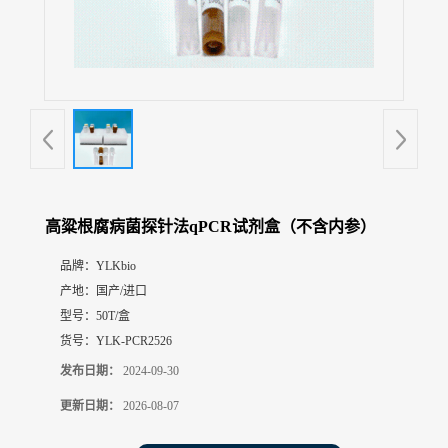
展
厅
证
书
荣
誉
联
系
方
高粱根腐病菌探针法qPCR试剂盒（不含内参）
式
品牌：
YLKbio
产地：
国产/进口
在
线
型号：
50T/盒
留
货号：
YLK-PCR2526
言
发布日期：
2024-09-30
更新日期：
2026-08-07