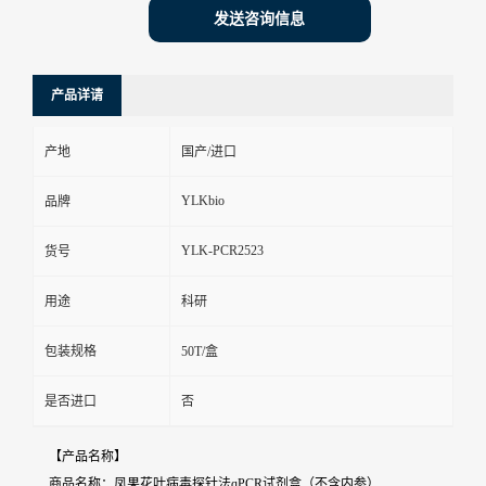
发送咨询信息
产品详请
产地
国产/进口
YLKbio
品牌
YLK-PCR2523
货号
用途
科研
包装规格
50T/盒
是否进口
否
【产品名称】
商品名称：凤果花叶病毒探针法qPCR试剂盒（不含内参）