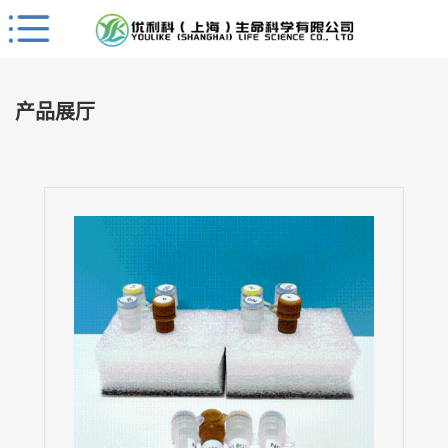
Close
公
司
产品展厅
首
页
公
司
介
绍
公
司
动
态
产
品