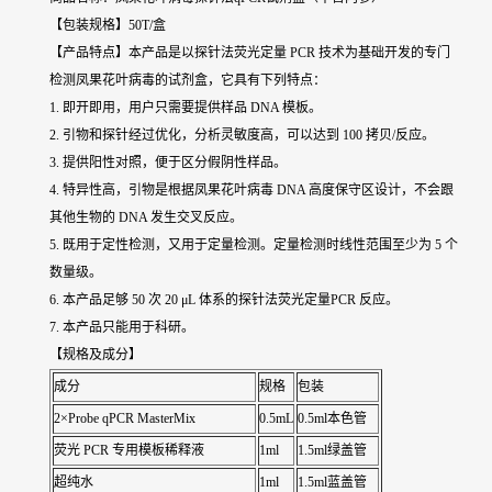
【包装规格】50T/盒
【产品特点】本产品是以探针法荧光定量 PCR 技术为基础开发的专门
检测凤果花叶病毒的试剂盒，它具有下列特点：
1. 即开即用，用户只需要提供样品 DNA 模板。
2. 引物和探针经过优化，分析灵敏度高，可以达到 100 拷贝/反应。
3. 提供阳性对照，便于区分假阴性样品。
4. 特异性高，引物是根据凤果花叶病毒 DNA 高度保守区设计，不会跟
其他生物的 DNA 发生交叉反应。
5. 既用于定性检测，又用于定量检测。定量检测时线性范围至少为 5 个
数量级。
6. 本产品足够 50 次 20 μL 体系的探针法荧光定量PCR 反应。
7. 本产品只能用于科研。
【规格及成分】
成分
规格
包装
2×Probe qPCR MasterMix
0.5mL
0.5ml本色管
荧光 PCR 专用模板稀释液
1ml
1.5ml绿盖管
超纯水
1ml
1.5ml蓝盖管