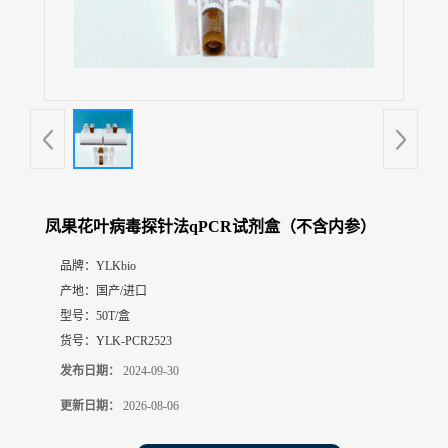
展
厅
证
书
荣
誉
联
系
方
凤果花叶病毒探针法qPCR试剂盒（不含内参）
式
品牌：
YLKbio
产地：
国产/进口
在
线
型号：
50T/盒
留
货号：
YLK-PCR2523
言
发布日期：
2024-09-30
更新日期：
2026-08-06