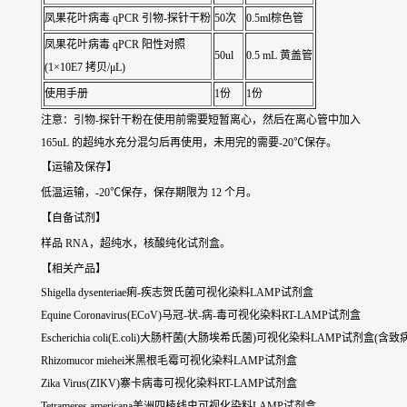
凤果花叶病毒 qPCR 引物-探针干粉
50次
0.5ml棕色管
凤果花叶病毒 qPCR 阳性对照
50ul
0.5 mL 黄盖管
(1×10E7 拷贝/μL)
使用手册
1份
1份
注意：引物-探针干粉在使用前需要短暂离心，然后在离心管中加入
165uL 的超纯水充分混匀后再使用，未用完的需要-20℃保存。
【运输及保存】
低温运输，-20℃保存，保存期限为 12 个月。
【自备试剂】
样品 RNA，超纯水，核酸纯化试剂盒。
【相关产品】
Shigella dysenteriae痢-疾志贺氏菌可视化染料LAMP试剂盒
Equine Coronavirus(ECoV)马冠-状-病-毒可视化染料RT-LAMP试剂盒
Escherichia coli(E.coli)大肠杆菌(大肠埃希氏菌)可视化染料LAMP试剂盒(
Rhizomucor miehei米黑根毛霉可视化染料LAMP试剂盒
Zika Virus(ZIKV)寨卡病毒可视化染料RT-LAMP试剂盒
Tetrameres americana美洲四棱线虫可视化染料LAMP试剂盒